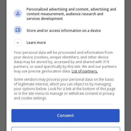
Personalised advertising and content, advertising and
content measurement, audience research and
services development
Store and/or access information on a device
Learn more
“Niente processioni in chiesa”
Your personal data will be processed and information from
your device (cookies, unique identifiers, and other device
macabro gesto contro il vescovo –
data) may be stored by, accessed by and shared with 319
partners, or used specifically by this site. We and our partners
FOTO
may use precise geolocation data.
List of partners.
4 Aprile 2022 - 10:12
Some vendors may process your personal data on the basis
of legitimate interest, which you can object to by managing
your options below. Look for a link at the bottom of this page
or in the site menu to manage or withdraw consent in privacy
and cookie settings.
Consent