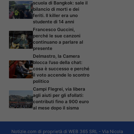
scuola di Bangkok: sale il
bilancio di morti e dei
feriti. Il killer era uno
studente di 14 anni
Francesco Guccini,
perché le sue canzoni
continuano a parlare al
presente
Delmastro, la Camera
blocca l’uso della chat:
cosa è successo e perché
il voto accende lo scontro
politico
Campi Flegrei, via libera
agli aiuti per gli sfollati:
contributi fino a 900 euro
al mese dopo il sisma
Notizie.com di proprietà di WEB 365 SRL - Via Nicola