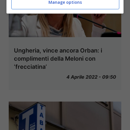
Manage options
Ungheria, vince ancora Orban: i
complimenti della Meloni con
‘frecciatina’
4 Aprile 2022 - 09:50