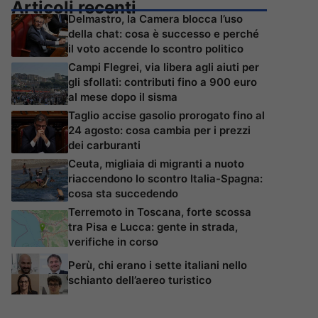
Articoli recenti
Delmastro, la Camera blocca l’uso
della chat: cosa è successo e perché
il voto accende lo scontro politico
Campi Flegrei, via libera agli aiuti per
gli sfollati: contributi fino a 900 euro
al mese dopo il sisma
Taglio accise gasolio prorogato fino al
24 agosto: cosa cambia per i prezzi
dei carburanti
Ceuta, migliaia di migranti a nuoto
riaccendono lo scontro Italia-Spagna:
cosa sta succedendo
Terremoto in Toscana, forte scossa
tra Pisa e Lucca: gente in strada,
verifiche in corso
Perù, chi erano i sette italiani nello
schianto dell’aereo turistico