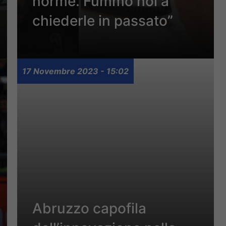
norme. Fummo noi a
chiederle in passato”
17 Novembre 2023 - 15:02
Abruzzo capofila