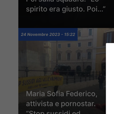
spirito era giusto. Poi…”
24 Novembre 2023 - 15:22
Maria Sofia Federico,
attivista e pornostar.
“Stop sussidi ed