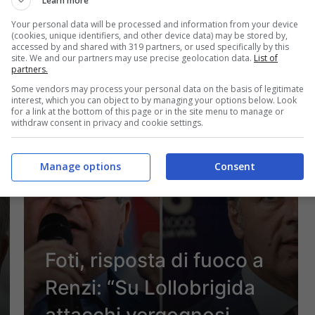
Learn more
ma…”
Your personal data will be processed and information from your device
(cookies, unique identifiers, and other device data) may be stored by,
accessed by and shared with 319 partners, or used specifically by this
site. We and our partners may use precise geolocation data.
List of
partners.
Some vendors may process your personal data on the basis of legitimate
22 Novembre 2023 - 16:16
interest, which you can object to by managing your options below. Look
for a link at the bottom of this page or in the site menu to manage or
withdraw consent in privacy and cookie settings.
Manage options
Consent
Foti, risposta di fuoco a
Renzi: “Su Lollobrigida