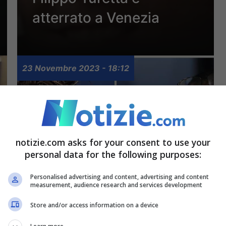
atterrato a Venezia
23 Novembre 2023 - 18:12
notizie.com asks for your consent to use your
personal data for the following purposes:
Personalised advertising and content, advertising and content
measurement, audience research and services development
Stendardo: “Il futuro di
Store and/or access information on a device
Sarri? Per me resterà,