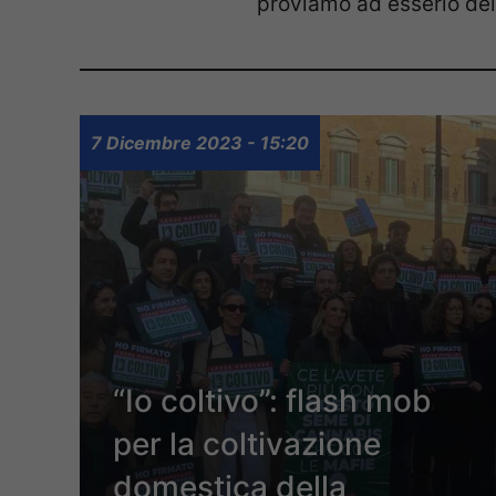
proviamo ad esserlo dell
7 Dicembre 2023 - 15:20
“Io coltivo”: flash mob
per la coltivazione
domestica della