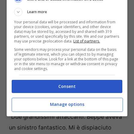
Il paragone ci può stare: entrambi cercano
di fare la partita, giocano con tre
Learn more
attaccanti, però se vai a vedere bene si
Your personal data will be processed and information from
your device (cookies, unique identifiers, and other device
data) may be stored by, accessed by and shared with 319
tratta di due allenatori diversi. E la
partners, or used specifically by this site. We and our partners
may use precise geolocation data.
List of partners.
sensazione è che la Lazio di Zeman
Some vendors may process your personal data on the basis
giocasse molto di più all’attacco rispetto a
of legitimate interest, which you can object to by managing
your options below. Look for a link at the bottom of this page
or in the site menu to manage or withdraw consent in privacy
quella di oggi”.
and cookie settings.
Rimanendo in tema di paragoni: la sua
Consent
Lazio aveva Beppe Signori, oggi c’è Ciro
Manage options
Immobile…
“Due grandissimi attaccanti. Beppe aveva
un sinistro fantastico. Mi è dispiaciuto