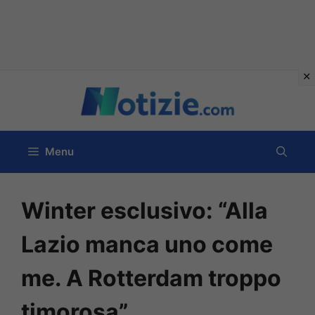
Vai
al
contenuto
Menu
Winter esclusivo: “Alla
Lazio manca uno come
me. A Rotterdam troppo
timorosa”