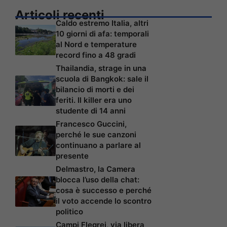
Articoli recenti
Caldo estremo Italia, altri
10 giorni di afa: temporali
al Nord e temperature
record fino a 48 gradi
Thailandia, strage in una
scuola di Bangkok: sale il
bilancio di morti e dei
feriti. Il killer era uno
studente di 14 anni
Francesco Guccini,
perché le sue canzoni
continuano a parlare al
presente
Delmastro, la Camera
blocca l’uso della chat:
cosa è successo e perché
il voto accende lo scontro
politico
Campi Flegrei, via libera