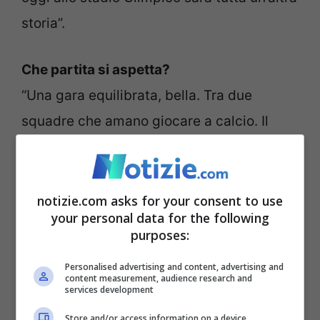
storia”.
Che partita si aspetta?
“Una gara equilibrata, bella. Tra due
squadre che amano giocare a calcio. Il
Feyenoord è cresciuto tanto e come la
Lazio ha una mentalità propositiva. Sono
convinto che non assisteremo ad una
notizie.com asks for your consent to use
your personal data for the following
partita chiusa”.
purposes:
Personalised advertising and content, advertising and
Lei in Italia è stato allenato da Zeman. E
content measurement, audience research and
services development
possibile un parallelismo con Sarri?
Store and/or access information on a device