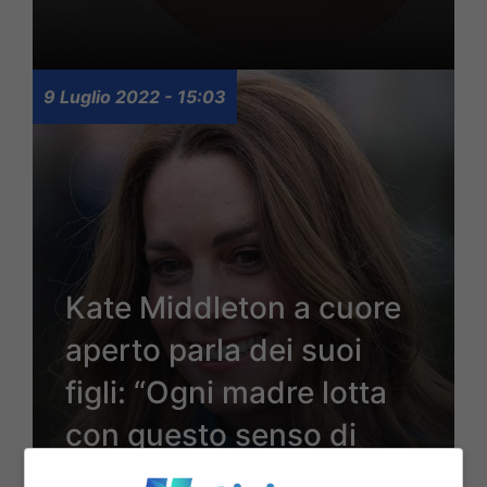
9 Luglio 2022 - 15:03
Kate Middleton a cuore
aperto parla dei suoi
figli: “Ogni madre lotta
con questo senso di
colpa”