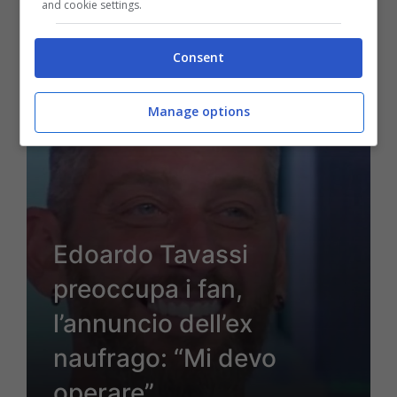
and cookie settings.
Consent
9 Luglio 2022 - 14:03
Manage options
Edoardo Tavassi
preoccupa i fan,
l’annuncio dell’ex
naufrago: “Mi devo
operare”