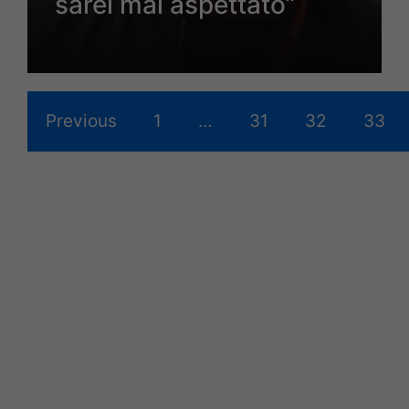
sarei mai aspettato”
Previous
1
…
31
32
33