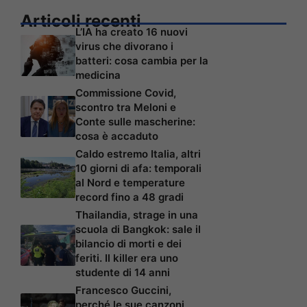
Articoli recenti
L’IA ha creato 16 nuovi
virus che divorano i
batteri: cosa cambia per la
medicina
Commissione Covid,
scontro tra Meloni e
Conte sulle mascherine:
cosa è accaduto
Caldo estremo Italia, altri
10 giorni di afa: temporali
al Nord e temperature
record fino a 48 gradi
Thailandia, strage in una
scuola di Bangkok: sale il
bilancio di morti e dei
feriti. Il killer era uno
studente di 14 anni
Francesco Guccini,
perché le sue canzoni