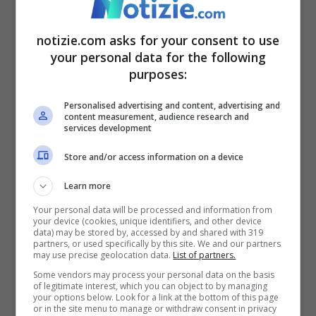
notizie.com asks for your consent to use
your personal data for the following
9 Luglio 2022 - 14:33
purposes:
Personalised advertising and content, advertising and
content measurement, audience research and
services development
Store and/or access information on a device
Learn more
Your personal data will be processed and information from
your device (cookies, unique identifiers, and other device
Clizia Incorvaia lontana
data) may be stored by, accessed by and shared with 319
partners, or used specifically by this site. We and our partners
dai suoi figli: “Mi
may use precise geolocation data.
List of partners.
Some vendors may process your personal data on the basis
mancano i vostri sorrisi”
of legitimate interest, which you can object to by managing
your options below. Look for a link at the bottom of this page
| Cosa è accaduto
or in the site menu to manage or withdraw consent in privacy