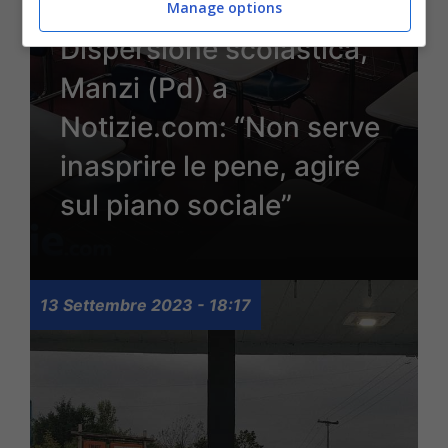
Manage options
Dispersione scolastica,
Manzi (Pd) a
Notizie.com: “Non serve
inasprire le pene, agire
sul piano sociale”
13 Settembre 2023 - 18:17