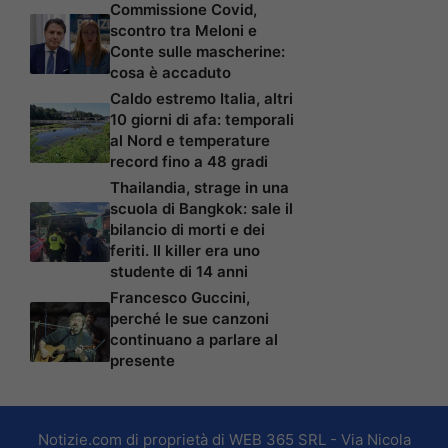
Commissione Covid,
scontro tra Meloni e
Conte sulle mascherine:
cosa è accaduto
Caldo estremo Italia, altri
10 giorni di afa: temporali
al Nord e temperature
record fino a 48 gradi
Thailandia, strage in una
scuola di Bangkok: sale il
bilancio di morti e dei
feriti. Il killer era uno
studente di 14 anni
Francesco Guccini,
perché le sue canzoni
continuano a parlare al
presente
Notizie.com di proprietà di WEB 365 SRL - Via Nicola