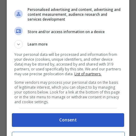
Personalised advertising and content, advertising and
Caro-benzina, Zavalloni
content measurement, audience research and
services development
(Fegica) a Notizie.com:
Store and/or access information on a device
“Ridicolo che dobbiamo
Learn more
dirlo noi, è emergenza:
Your personal data will be processed and information from
intervenire sulle accise”
your device (cookies, unique identifiers, and other device
data) may be stored by, accessed by and shared with 319
partners, or used specifically by this site. We and our partners
may use precise geolocation data.
List of partners.
Some vendors may process your personal data on the basis
of legitimate interest, which you can object to by managing
13 Settembre 2023 - 19:43
your options below. Look for a link at the bottom of this page
or in the site menu to manage or withdraw consent in privacy
and cookie settings.
Consent