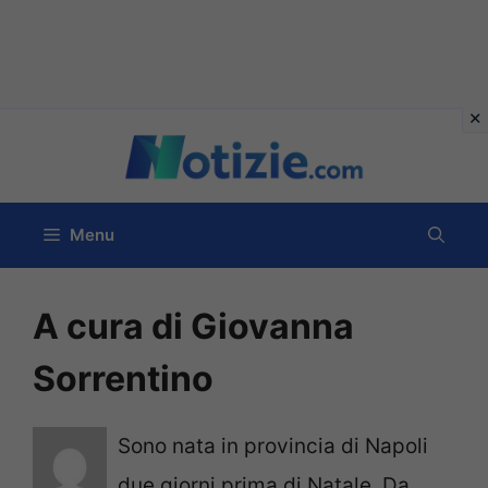
Vai
al
contenuto
Menu
A cura di Giovanna
Sorrentino
Sono nata in provincia di Napoli
due giorni prima di Natale. Da