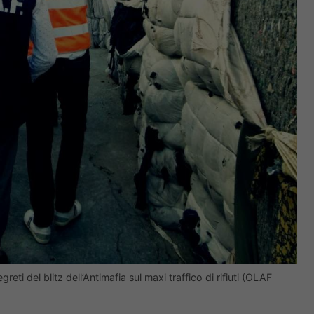
egreti del blitz dell’Antimafia sul maxi traffico di rifiuti (OLAF