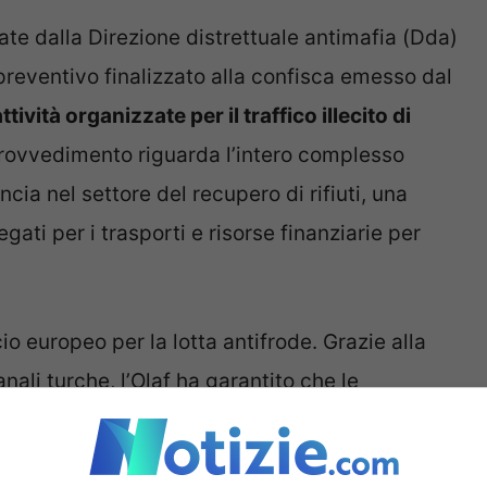
te dalla Direzione distrettuale antimafia (Dda)
reventivo finalizzato alla confisca emesso dal
attività organizzate per il traffico illecito di
 provvedimento riguarda l’intero complesso
cia nel settore del recupero di rifiuti, una
gati per i trasporti e risorse finanziarie per
cio europeo per la lotta antifrode. Grazie alla
nali turche, l’Olaf ha garantito che le
al loro arrivo in Turchia.
Sono state
 tessili importati illegalmente dall’Italia alla