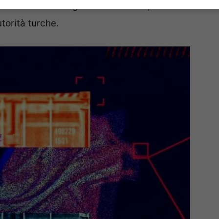
sere smaltite illegalmente. Tutte queste
torità turche.