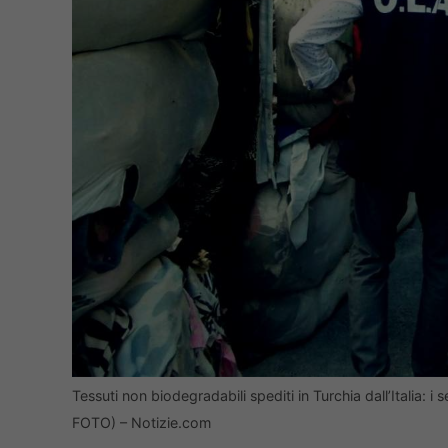
Tessuti non biodegradabili spediti in Turchia dall’Italia: i s
FOTO) – Notizie.com