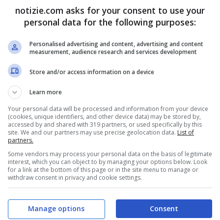
notizie.com asks for your consent to use your
personal data for the following purposes:
tate rinvenute quasi 2.100
Personalised advertising and content, advertising and content
measurement, audience research and services development
Store and/or access information on a device
 sul posto organizzata dalle autorità turche
Learn more
’Agenzia regionale toscana per la protezione
Your personal data will be processed and information from your device
(cookies, unique identifiers, and other device data) may be stored by,
 sono state rinvenute quasi 2.100 tonnellate di
accessed by and shared with 319 partners, or used specifically by this
site. We and our partners may use precise geolocation data.
List of
ietà di
un impianto di riciclaggio turco gestito
partners.
Some vendors may process your personal data on the basis of legitimate
entali e ai requisiti di autorizzazione turche.
interest, which you can object to by managing your options below. Look
for a link at the bottom of this page or in the site menu to manage or
withdraw consent in privacy and cookie settings.
 di rifiuti tessili provenienti dall’Italia
e
stoccate nel porto turco di Mersin, anch’esse
Manage options
Consent