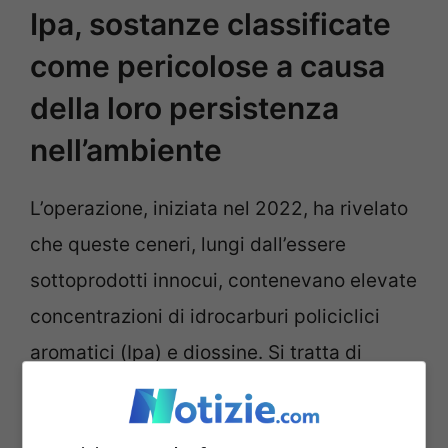
Ipa, sostanze classificate
come pericolose a causa
della loro persistenza
nell’ambiente
L’operazione, iniziata nel 2022, ha rivelato
che queste ceneri, lungi dall’essere
sottoprodotti innocui, contenevano elevate
concentrazioni di idrocarburi policiclici
aromatici (Ipa) e diossine. Si tratta di
sostanze classificate come pericolose a
causa della loro persistenza nell’ambiente