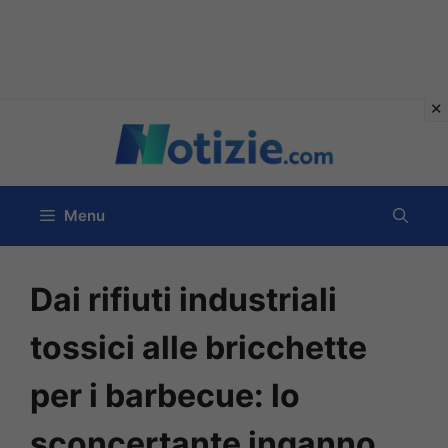
Vai
al
contenuto
Menu
Dai rifiuti industriali
tossici alle bricchette
per i barbecue: lo
sconcertante inganno