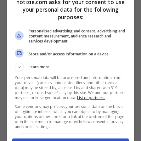
notizie.com asks for your consent to use
e dei
gravi rischi per la salute umana
.
your personal data for the following
L’esposizione agli Ipa è collegata a diversi
purposes:
tipi di cancro, complicazioni nello sviluppo
Personalised advertising and content, advertising and
content measurement, audience research and
fetale e problemi cardiovascolari.
services development
Store and/or access information on a device
La loro
trasformazione in prodotti di
Learn more
consumo e agricoli
, come bricchette per
Your personal data will be processed and information from
barbecue, ammendanti per il suolo e
your device (cookies, unique identifiers, and other device
data) may be stored by, accessed by and shared with 319
additivi per l’edilizia, ha comportato la
partners, or used specifically by this site. We and our partners
may use precise geolocation data.
List of partners.
possibile presenza di inquinanti nocivi
Some vendors may process your personal data on the basis
of legitimate interest, which you can object to by managing
negli ambienti di tutti i giorni, dalla
your options below. Look for a link at the bottom of this page
or in the site menu to manage or withdraw consent in privacy
preparazione degli alimenti all’agricoltura
and cookie settings.
e alle infrastrutture. Ciò rappresenta una