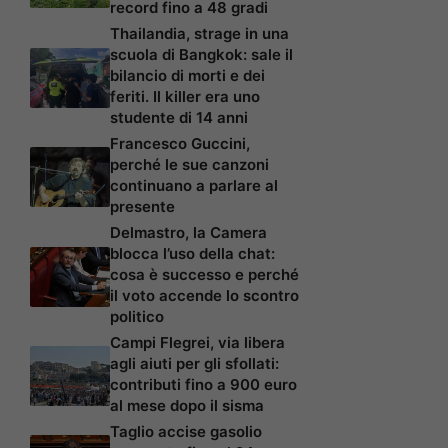
record fino a 48 gradi
Thailandia, strage in una
scuola di Bangkok: sale il
bilancio di morti e dei
feriti. Il killer era uno
studente di 14 anni
Francesco Guccini,
perché le sue canzoni
continuano a parlare al
presente
Delmastro, la Camera
blocca l’uso della chat:
cosa è successo e perché
il voto accende lo scontro
politico
Campi Flegrei, via libera
agli aiuti per gli sfollati:
contributi fino a 900 euro
al mese dopo il sisma
Taglio accise gasolio