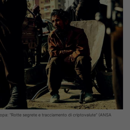
uropa: “Rotte segrete e tracciamento di criptovalute” (ANSA