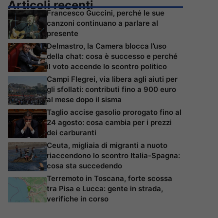
Articoli recenti
Francesco Guccini, perché le sue
canzoni continuano a parlare al
presente
Delmastro, la Camera blocca l’uso
della chat: cosa è successo e perché
il voto accende lo scontro politico
Campi Flegrei, via libera agli aiuti per
gli sfollati: contributi fino a 900 euro
al mese dopo il sisma
Taglio accise gasolio prorogato fino al
24 agosto: cosa cambia per i prezzi
dei carburanti
Ceuta, migliaia di migranti a nuoto
riaccendono lo scontro Italia-Spagna:
cosa sta succedendo
Terremoto in Toscana, forte scossa
tra Pisa e Lucca: gente in strada,
verifiche in corso