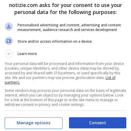
notizie.com asks for your consent to use your
e minacce attraverso azioni
personal data for the following purposes:
ntelligence
Personalised advertising and content, advertising and content
measurement, audience research and services development
 ciascuna delegazione partecipante per
Store and/or access information on a device
tiche, facilitare gli incontri bilaterali e
Learn more
ro europeo per la lotta alla criminalità
Your personal data will be processed and information from your device
(cookies, unique identifiers, and other device data) may be stored by,
 nel tracciamento dei flussi di criptovalute,
accessed by and shared with 319 partners, or used specifically by this
site. We and our partners may use precise geolocation data.
List of
partners.
criminalità finanziaria ed economica ha fornito
Some vendors may process your personal data on the basis of legitimate
ziamento.
interest, which you can object to by managing your options below. Look
for a link at the bottom of this page or in the site menu to manage or
withdraw consent in privacy and cookie settings.
cializzati
del repository di strumenti Europol,
Manage options
Consent
r potenziare le capacità operative.