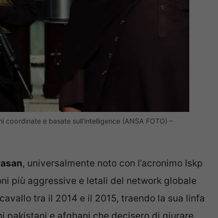
ni coordinate e basate sull’intelligence (ANSA FOTO) –
orasan
, universalmente noto con l’acronimo Iskp
oni più aggressive e letali del network globale
avallo tra il 2014 e il 2015, traendo la sua linfa
ni pakistani e afghani che decisero di giurare