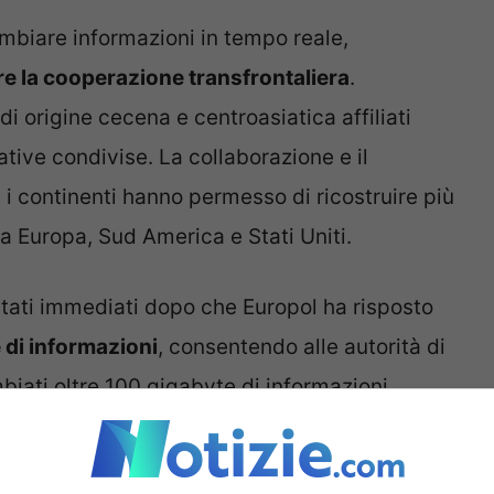
cambiare informazioni in tempo reale,
re la cooperazione transfrontaliera
.
di origine cecena e centroasiatica affiliati
gative condivise. La collaborazione e il
a i continenti hanno permesso di ricostruire più
ra Europa, Sud America e Stati Uniti.
ltati immediati dopo che Europol ha risposto
 di informazioni
, consentendo alle autorità di
mbiati oltre 100 gigabyte di informazioni
 identificazione di diversi sospetti e hanno
profilo.