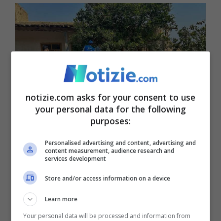
notizie.com asks for your consent to use
your personal data for the following
purposes:
Personalised advertising and content, advertising and
content measurement, audience research and
Sisma in Afghanistan, devastati villaggi di fango e legno (X
services development
FOTO) – Notizie.com
Store and/or access information on a device
Jalalabad ha anche una notevole attività
Learn more
agricola e di allevamento, che comprende
Your personal data will be processed and information from