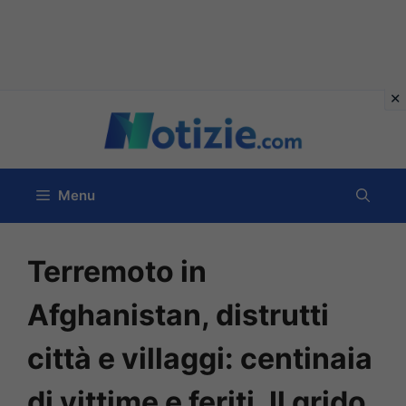
Vai
al
contenuto
Menu
Terremoto in
Afghanistan, distrutti
città e villaggi: centinaia
di vittime e feriti. Il grido