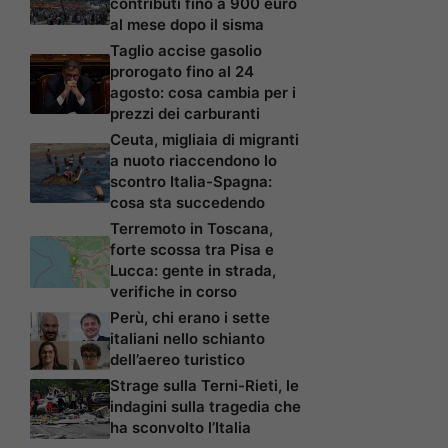
contributi fino a 900 euro
al mese dopo il sisma
Taglio accise gasolio
prorogato fino al 24
agosto: cosa cambia per i
prezzi dei carburanti
Ceuta, migliaia di migranti
a nuoto riaccendono lo
scontro Italia-Spagna:
cosa sta succedendo
Terremoto in Toscana,
forte scossa tra Pisa e
Lucca: gente in strada,
verifiche in corso
Perù, chi erano i sette
italiani nello schianto
dell’aereo turistico
Strage sulla Terni-Rieti, le
indagini sulla tragedia che
ha sconvolto l’Italia