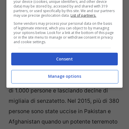
your device (cookies, unique identifiers, and other device
data) may be stored by, accessed by and shared with 319
agrumi e riso, ed è attraversata dal fiume
partners, or used specifically by this site. We and our partners
may use precise geolocation data.
List of partners.
Kabul.
Un terremoto
di magnitudo 6,3 colpì
Some vendors may process your personal data on the basis
l’Afghanistan il 7 ottobre 2023, e
fu
of legitimate interest, which you can object to by managing
your options below. Look for a link at the bottom of this page
or in the site menu to manage or withdraw consent in privacy
seguito da forti scosse di assestamento.
and cookie settings.
Il governo talebano stimò almeno 4mila
vittime. A giugno 2022, un terremoto di
Consent
magnitudo 5,9 ha colpito la provincia di
Manage options
confine orientale di Paktika, uccidendo più
di 1.000 persone e lasciando decine di
migliaia di senzatetto. Nel 2015, più di 380
persone sono state uccise in Pakistan e
Afghanistan quando un potente terremoto