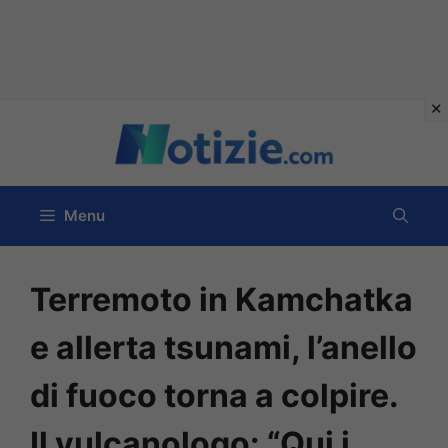
Vai
al
contenuto
Menu
Terremoto in Kamchatka
e allerta tsunami, l’anello
di fuoco torna a colpire.
Il vulcanologo: “Qui i