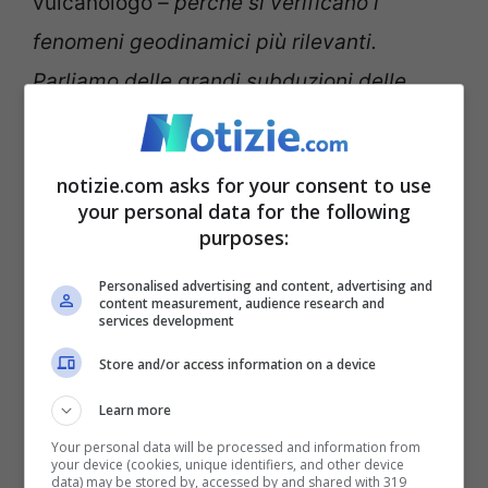
vulcanologo
– perché si verificano i
fenomeni geodinamici più rilevanti.
Parliamo delle grandi subduzioni delle
zolle oceaniche al di sotto delle zolle
continentali, lungo bordi delle zolle
notizie.com asks for your consent to use
complesse. Il tratto che ha causato il
your personal data for the following
purposes:
terremoto di magnitudo 8.8
fa parte della
subduzione lungo l’allineamento Curili-
Personalised advertising and content, advertising and
content measurement, audience research and
Kamchakta
. Qui c’è una velocità di
services development
collisione e quindi di subduzione della
Store and/or access information on a device
zolla dell’ordine di alcuni centimetri l’anno.
Learn more
Tali velocità fanno sì che si accumulino
Your personal data will be processed and information from
your device (cookies, unique identifiers, and other device
enormi stress lungo faglie di grande
data) may be stored by, accessed by and shared with 319