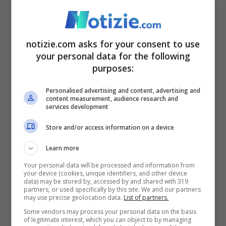
primo del suo genere nel Paese
, in seguito
a test di laboratorio su campioni
provenienti da un gruppo di casi sospetti
notizie.com asks for your consent to use
your personal data for the following
di febbre emorragica virale.
purposes:
Sono stati segnalati nove casi totali
Personalised advertising and content, advertising and
content measurement, audience research and
nell’epidemia che ha colpito
la città di
services development
Jinka
, nella regione dell’Etiopia
Store and/or access information on a device
meridionale. Le autorità nazionali stanno
Learn more
intensificando la risposta, tra cui screening
Your personal data will be processed and information from
your device (cookies, unique identifiers, and other device
a livello di comunità, isolamento dei casi,
data) may be stored by, accessed by and shared with 319
partners, or used specifically by this site. We and our partners
trattamento, tracciamento dei contatti e
may use precise geolocation data.
List of partners.
Some vendors may process your personal data on the basis
campagne di sensibilizzazione pubblica
of legitimate interest, which you can object to by managing