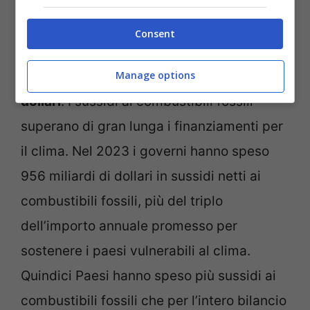
Notizie.com
Consent
I costi dei decessi correlati al caldo tra gli
anziani
hanno raggiunto i 261 miliardi di
Manage options
dollari
. I sussidi ai combustibili fossili
superano di gran lunga i finanziamenti per
il clima. Nel 2023 i governi hanno speso
956 miliardi di dollari in sussidi netti ai
combustibili fossili, più del triplo
dell’importo annuale promesso per
sostenere i paesi vulnerabili al clima.
Quindici Paesi hanno speso più sussidi ai
combustibili fossili che per l’intero bilancio