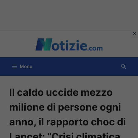
Vai
al
contenuto
Menu
Il caldo uccide mezzo
milione di persone ogni
anno, il rapporto choc di
Lancet: “Crisi climatica