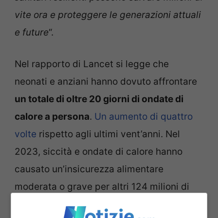
vite ora e proteggere le generazioni attuali
e future
“.
Nel rapporto di Lancet si legge che
neonati e anziani hanno dovuto affrontare
un totale di oltre 20 giorni di ondate di
calore a persona
.
Un aumento di quattro
volte
rispetto agli ultimi vent’anni. Nel
2023, siccità e ondate di calore hanno
causato un’insicurezza alimentare
moderata o grave per altri 124 milioni di
persone. L’esposizione al caldo ha causato