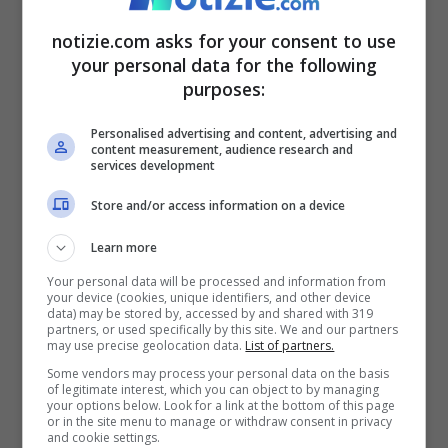
la perdita di 640 miliardi di ore di lavoro
notizie.com asks for your consent to use
potenziali nel 2024. Con perdite di
your personal data for the following
produttività pari a 1,09 trilioni di dollari.
purposes:
Personalised advertising and content, advertising and
content measurement, audience research and
services development
Store and/or access information on a device
Learn more
Your personal data will be processed and information from
your device (cookies, unique identifiers, and other device
data) may be stored by, accessed by and shared with 319
partners, or used specifically by this site. We and our partners
may use precise geolocation data.
List of partners.
Some vendors may process your personal data on the basis
of legitimate interest, which you can object to by managing
your options below. Look for a link at the bottom of this page
or in the site menu to manage or withdraw consent in privacy
Farrar (Oms): “L’inazione sul clim uccide in tutti i Paesi” –
and cookie settings.