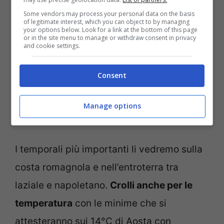
Some vendors may process your personal data on the basis
of legitimate interest, which you can object to by managing
your options below. Look for a link at the bottom of this page
or in the site menu to manage or withdraw consent in privacy
and cookie settings.
Consent
Manage options
Meteo Italia, cambiamento in atto questa settimana
(Notizie.com)
I temporali più importanti li vedremo sulla
costa romagnola e nell’entroterra tra
laziale e napoletano.
Crolli anche per le
temperatura
con le minime che si
attesteranno sui 14°C di Aosta con