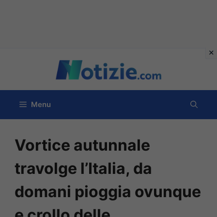
Vai
al
contenuto
Menu
Vortice autunnale
travolge l’Italia, da
domani pioggia ovunque
e crollo delle