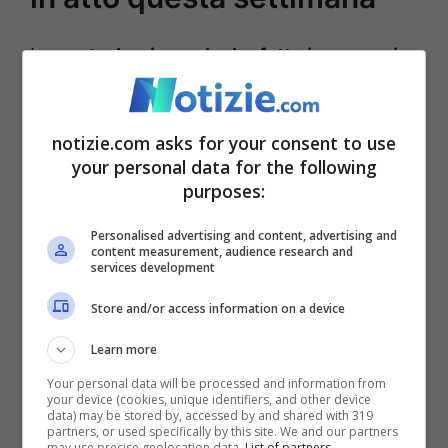
La
perturbazione che ha fatto ingresso in
Italia
si troverà a diventare concreta
soprattutto da domani quando le
piogge
notizie.com asks for your consent to use
travolgeranno tutto il paese.
Non vedremo
your personal data for the following
purposes:
rovesci solo sulla parte occidentale della
Liguria, sulla zona orientale della Sicilia e
Personalised advertising and content, advertising and
content measurement, audience research and
services development
su quella meridionale di Puglia e Calabria.
Dove comunque il cielo sarà coperto per
Store and/or access information on a device
tutto l’arco della giornata.
Learn more
Your personal data will be processed and information from
your device (cookies, unique identifiers, and other device
data) may be stored by, accessed by and shared with 319
partners, or used specifically by this site. We and our partners
may use precise geolocation data.
List of partners.