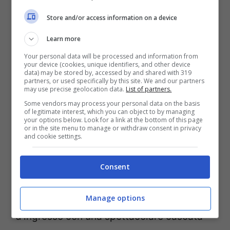
Store and/or access information on a device
Con gli ospiti sospesi su sedili in stile
Learn more
gondola, l’attrazione simula il volo
Your personal data will be processed and information from
your device (cookies, unique identifiers, and other device
attraverso effetti sensoriali come
vento,
data) may be stored by, accessed by and shared with 319
partners, or used specifically by this site. We and our partners
nebbia e persino profumi
, e uno
may use precise geolocation data.
List of partners.
Some vendors may process your personal data on the basis
spettacolare schermo a cupola largo 17
of legitimate interest, which you can object to by managing
your options below. Look for a link at the bottom of this page
metri che si estende sotto i loro piedi.
or in the site menu to manage or withdraw consent in privacy
and cookie settings.
Niagara Takes Flight è più di una semplice
attrazione: è una celebrazione del Niagara,
Consent
della sua storia e della sua gente. Dopo
aver varcato l’imponente tendone
Manage options
d’ingresso con una spettacolare cascata