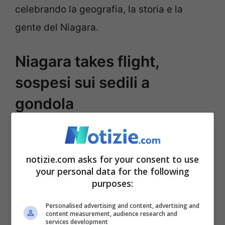
celebrando la geografia, la storia e la
gente del Niagara.
Niagara takes flight,
sospesi sui sedili a
gondola
Girato nell’arco di sei mesi utilizzando
droni appositamente progettati
, Niagara
notizie.com asks for your consent to use
takes flight permette agli ospiti di
your personal data for the following
purposes:
ammirare le emozionanti attrazioni del
Niagara da una prospettiva che non
Personalised advertising and content, advertising and
content measurement, audience research and
services development
potrebbero godere in nessun altro modo.