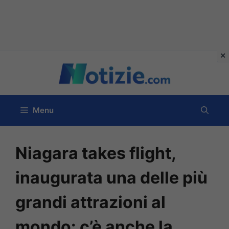
Vai
al
contenuto
Menu
Niagara takes flight,
inaugurata una delle più
grandi attrazioni al
mondo: c’è anche la