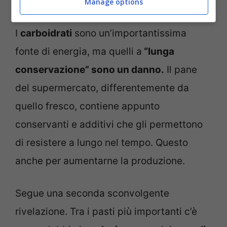
“ciò che attira”.
Manage options
I
carboidrati
sono un’importantissima
fonte di energia, ma quelli a
“lunga
conservazione” sono un danno.
Il pane
del supermercato, differentemente da
quello fresco, contiene appunto
conservanti e additivi che gli permettono
di resistere a lungo nel tempo. Questo
anche per aumentarne la produzione.
Segue una seconda sconvolgente
rivelazione. Tra i pasti più importanti c’è