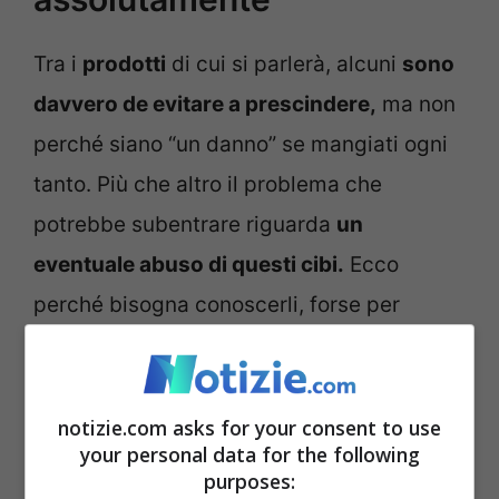
Tra i
prodotti
di cui si parlerà, alcuni
sono
davvero de evitare a prescindere,
ma non
perché siano “un danno” se mangiati ogni
tanto. Più che altro il problema che
potrebbe subentrare riguarda
un
eventuale abuso di questi cibi.
Ecco
perché bisogna conoscerli, forse per
concederseli ogni tanto alcuni, ma con la
consapevolezza che non sono sani!
notizie.com asks for your consent to use
your personal data for the following
purposes: