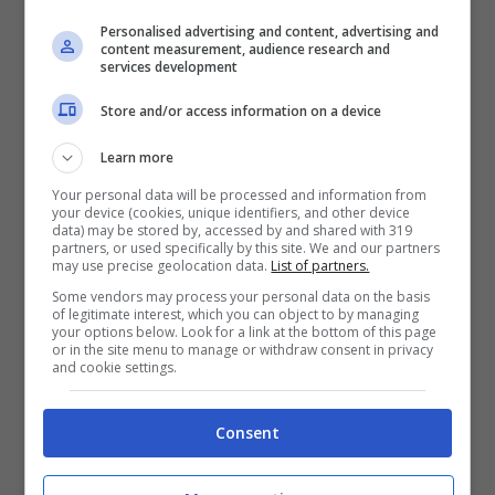
Personalised advertising and content, advertising and
content measurement, audience research and
services development
Store and/or access information on a device
Learn more
Your personal data will be processed and information from
your device (cookies, unique identifiers, and other device
data) may be stored by, accessed by and shared with 319
partners, or used specifically by this site. We and our partners
may use precise geolocation data.
List of partners.
Questi i peggiori alimenti per la salute, da evitare
Some vendors may process your personal data on the basis
assolutamente- Notizie.com
of legitimate interest, which you can object to by managing
your options below. Look for a link at the bottom of this page
or in the site menu to manage or withdraw consent in privacy
and cookie settings.
Ricercare
un’alimentazione sana ed
equilibrata è giusto,
ma bisogna farsi
Consent
guidare dalla
conoscenza,
non solo da