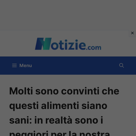
Vai
al
contenuto
Menu
Molti sono convinti che
questi alimenti siano
sani: in realtà sono i
peggiori per la nostra