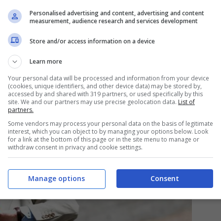
itardo per questo, motivo
Personalised advertising and content, advertising and content
measurement, audience research and services development
Store and/or access information on a device
Learn more
li gesti,
l’importante è
non mettersi mai in
Your personal data will be processed and information from your device
odalità migliori al fine di stare bene con sé
(cookies, unique identifiers, and other device data) may be stored by,
accessed by and shared with 319 partners, or used specifically by this
stra un racconto alternativo, o meglio si può
site. We and our partners may use precise geolocation data.
List of
partners.
ne in questione.
Some vendors may process your personal data on the basis of legitimate
interest, which you can object to by managing your options below. Look
for a link at the bottom of this page or in the site menu to manage or
withdraw consent in privacy and cookie settings.
Manage options
Consent