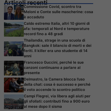
Articoli recenti
Commissione Covid, scontro tra
Meloni e Conte sulle mascherine: cosa
è accaduto
Caldo estremo Italia, altri 10 giorni di
afa: temporali al Nord e temperature
record fino a 48 gradi
Thailandia, strage in una scuola di
Bangkok: sale il bilancio di morti e dei
feriti. Il killer era uno studente di 14
anni
Francesco Guccini, perché le sue
canzoni continuano a parlare al
presente
Delmastro, la Camera blocca l’uso
della chat: cosa è successo e perché
il voto accende lo scontro politico
Campi Flegrei, via libera agli aiuti per
gli sfollati: contributi fino a 900 euro
al mese dopo il sisma