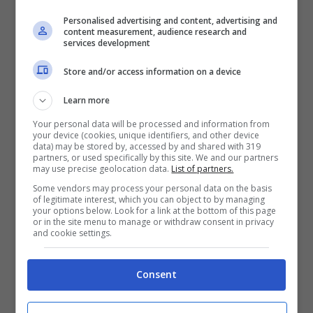
Personalised advertising and content, advertising and
content measurement, audience research and
services development
Store and/or access information on a device
Learn more
Risparmio garantito con queste regole per la lavastoviglie-
Notizie.com
Your personal data will be processed and information from
your device (cookies, unique identifiers, and other device
data) may be stored by, accessed by and shared with 319
partners, or used specifically by this site. We and our partners
La
verità
è che la
lavastoviglie consuma
may use precise geolocation data.
List of partners.
tanto perché non si sa quale programma
Some vendors may process your personal data on the basis
of legitimate interest, which you can object to by managing
your options below. Look for a link at the bottom of this page
scegliere!
Sembra assurdo, ma è
or in the site menu to manage or withdraw consent in privacy
and cookie settings.
esattamente così.
Consent
La dicitura
“flex”
o
“mezzo carico”,
indica
proprio una condizione di scarsa quantità