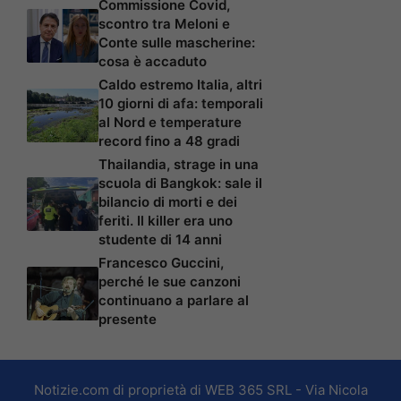
Commissione Covid,
scontro tra Meloni e
Conte sulle mascherine:
cosa è accaduto
Caldo estremo Italia, altri
10 giorni di afa: temporali
al Nord e temperature
record fino a 48 gradi
Thailandia, strage in una
scuola di Bangkok: sale il
bilancio di morti e dei
feriti. Il killer era uno
studente di 14 anni
Francesco Guccini,
perché le sue canzoni
continuano a parlare al
presente
Notizie.com di proprietà di WEB 365 SRL - Via Nicola