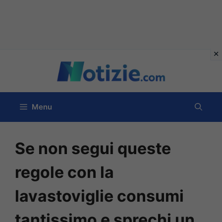
Vai
al
contenuto
Menu
Se non segui queste
regole con la
lavastoviglie consumi
tantissimo e sprechi un