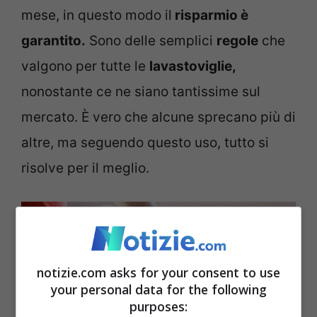
mese, in questo modo il
risparmio è
garantito.
Sono delle semplici
regole
che
valgono per tutte le
lavastoviglie,
nonostante ce ne siano tantissime sul
mercato. È vero che alcune sprecano più di
altre, ma seguendo questo uso, tutto si
risolve per il meglio.
notizie.com asks for your consent to use
your personal data for the following
purposes: