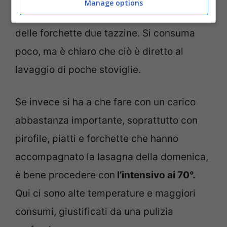
Manage options
di oggetti e utensili da lavare. Bastano
delle forchette due tazzine. Si consuma
poco, ma è chiaro che ciò è diretto al
lavaggio di poche stoviglie.
Se invece si ha a che fare con un carico
abbastanza importante, soprattutto con
pirofile, piatti e forchette che hanno
accompagnato la lasagna della domenica,
è bene procedere con
l’intensivo ai 70°.
Qui ci sono alte temperature e maggiori
consumi, giustificati da una pulizia