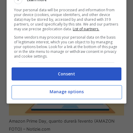
Day un aumento improvviso di false e-mail
Your personal data will be processed and information from
relative all’iscrizione al servizio.
your device (cookies, unique identifiers, and other device
data) may be stored by, accessed by and shared with 319
partners, or used specifically by this site. We and our partners
may use precise geolocation data.
List of partners.
Some vendors may process your personal data on the basis
of legitimate interest, which you can object to by managing
your options below. Look for a link at the bottom of this page
or in the site menu to manage or withdraw consent in privacy
and cookie settings.
Consent
Manage options
Amazon Prime Day, quanto durerà l’evento (AMAZON
FOTO) – Notizie.com