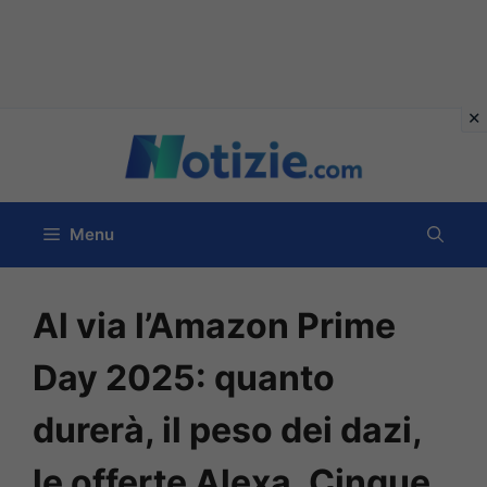
Vai
al
contenuto
Menu
Al via l’Amazon Prime
Day 2025: quanto
durerà, il peso dei dazi,
le offerte Alexa. Cinque