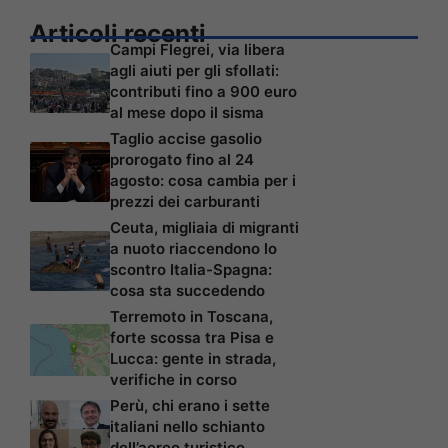
Articoli recenti
Campi Flegrei, via libera
agli aiuti per gli sfollati:
contributi fino a 900 euro
al mese dopo il sisma
Taglio accise gasolio
prorogato fino al 24
agosto: cosa cambia per i
prezzi dei carburanti
Ceuta, migliaia di migranti
a nuoto riaccendono lo
scontro Italia-Spagna:
cosa sta succedendo
Terremoto in Toscana,
forte scossa tra Pisa e
Lucca: gente in strada,
verifiche in corso
Perù, chi erano i sette
italiani nello schianto
dell’aereo turistico