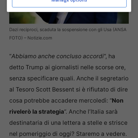
Dazi reciproci, scaduta la sospensione con gli Usa (ANSA
FOTO) – Notizie.com
“
Abbiamo anche concluso accordi
“, ha
detto Trump ai giornalisti nelle scorse ore,
senza specificare quali. Anche il segretario
al Tesoro Scott Bessent si è rifiutato di dire
cosa potrebbe accadere mercoledì: “
Non
rivelerò la strategia
“. Anche l’Italia sarà
destinataria di una lettera a stelle e strisce
nel pomeriggio di oggi? Staremo a vedere.