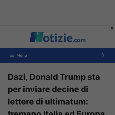
Vai
al
contenuto
Menu
Dazi, Donald Trump sta
per inviare decine di
lettere di ultimatum:
tremano Italia ed Europa