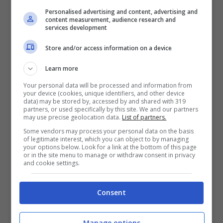
commerciali
con gli Stati Uniti e
Personalised advertising and content, advertising and
content measurement, audience research and
un’imposta di base del 10% sulle
services development
importazioni da tutti i Paesi. Discorso a
Store and/or access information on a device
parte per la produzione e l’import/export
Learn more
di
acciaio e alluminio
, su cui già gravano
Your personal data will be processed and information from
dazi del 50 e del 25% rispettivamente.
your device (cookies, unique identifiers, and other device
data) may be stored by, accessed by and shared with 319
partners, or used specifically by this site. We and our partners
may use precise geolocation data.
List of partners.
Some vendors may process your personal data on the basis
of legitimate interest, which you can object to by managing
your options below. Look for a link at the bottom of this page
or in the site menu to manage or withdraw consent in privacy
and cookie settings.
Consent
Manage options