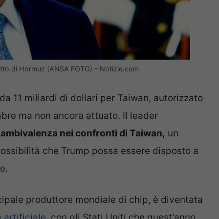
Stretto di Hormuz (ANSA FOTO) – Notizie.com
a 11 miliardi di dollari per Taiwan, autorizzato
bre ma non ancora attuato. Il leader
ambivalenza nei confronti di Taiwan,
un
 possibilità che Trump possa essere disposto a
e.
cipale produttore mondiale di chip, è diventata
 artificiale
, con gli Stati Uniti che quest’anno