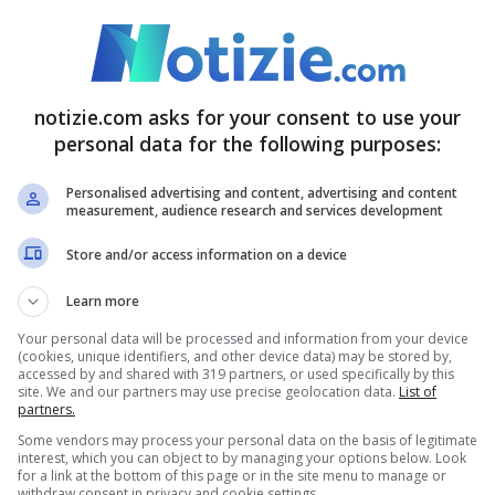
 dello
Stretto di Hormuz
,
bloccando petroliere
notizie.com asks for your consent to use your
i prezzi dell’energia a livelli che potrebbero
personal data for the following purposes:
 presidente statunitense ha dichiarato che Xi
Personalised advertising and content, advertising and content
il conflitto, nonostante il Ministro degli Esteri
measurement, audience research and services development
hino la scorsa settimana.
Store and/or access information on a device
Learn more
e il vero, non direi che l’Iran sia una di
Your personal data will be processed and information from your device
ollo
”, ha detto Trump. Anche lo status di
(cookies, unique identifiers, and other device data) may be stored by,
accessed by and shared with 319 partners, or used specifically by this
ante, dato che la Cina è scontenta dei piani
site. We and our partners may use precise geolocation data.
List of
partners.
ogovernata che il governo cinese rivendica
Some vendors may process your personal data on the basis of legitimate
interest, which you can object to by managing your options below. Look
for a link at the bottom of this page or in the site menu to manage or
withdraw consent in privacy and cookie settings.