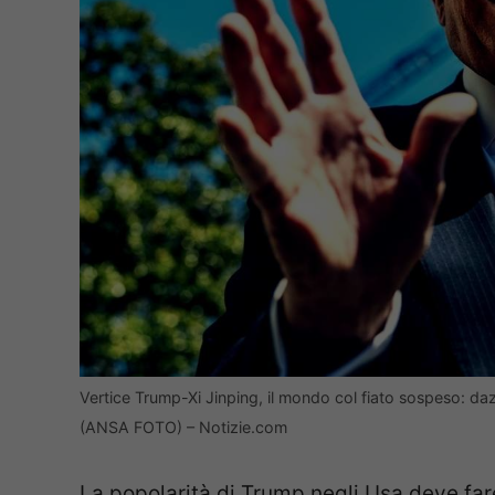
Vertice Trump-Xi Jinping, il mondo col fiato sospeso: dazi, 
(ANSA FOTO) – Notizie.com
La popolarità di Trump negli Usa deve fare 