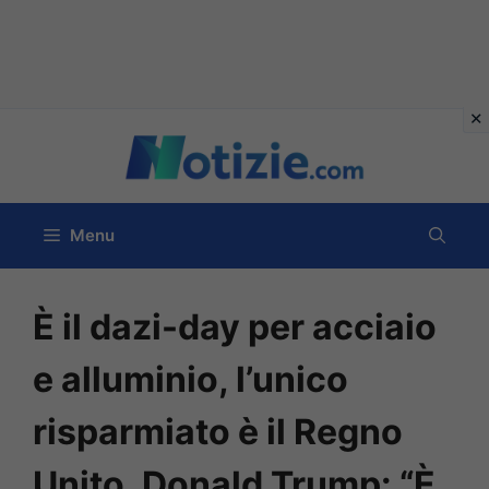
Vai
al
contenuto
Menu
È il dazi-day per acciaio
e alluminio, l’unico
risparmiato è il Regno
Unito. Donald Trump: “È