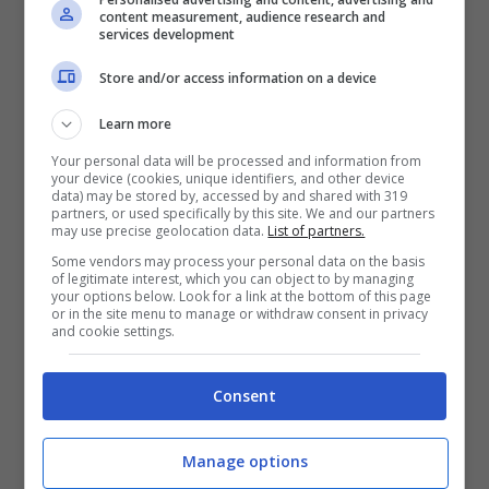
gli Stati Uniti è esente da dazi doganali
content measurement, audience research and
services development
grazie all’accordo di libero scambio
Store and/or access information on a device
firmato nel 2020 con Ottawa e
Learn more
Washington.
Your personal data will be processed and information from
your device (cookies, unique identifiers, and other device
Il Messico è
uno dei Paesi più vulnerabili
ai
data) may be stored by, accessed by and shared with 319
partners, or used specifically by this site. We and our partners
may use precise geolocation data.
List of partners.
dazi doganali di Trump, poiché l’80% delle
Some vendors may process your personal data on the basis
sue esportazioni è destinato agli Stati
of legitimate interest, which you can object to by managing
your options below. Look for a link at the bottom of this page
Uniti, suo principale partner commerciale.
or in the site menu to manage or withdraw consent in privacy
and cookie settings.
Consent
Manage options