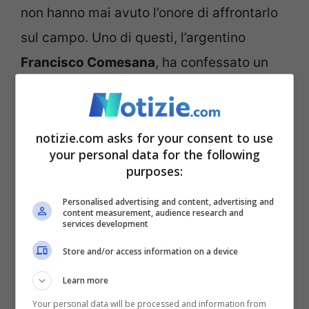
non hanno mai avuto l’onore di affrontarlo
sul campo. Uno di questi, l’argentino
Francisco Comesana
, ha confessato un
suo desiderio in un’intervista riportata da
‘
Tennisworlditalia.com’
.
notizie.com asks for your consent to use
your personal data for the following
Comesana confessa:
purposes:
“Vorrei incontrare Nole
Personalised advertising and content, advertising and
prima che…”
content measurement, audience research and
services development
Store and/or access information on a device
Raggiunto il suo best ranking (65) grazie
Learn more
alla semifinale di Rio de Janeiro, il 24 enne
Your personal data will be processed and information from
sudamericano non ha mai incrociato la