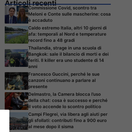
Articoli recenti
Commissione Covid, scontro tra
Meloni e Conte sulle mascherine: cosa
è accaduto
Caldo estremo Italia, altri 10 giorni di
afa: temporali al Nord e temperature
record fino a 48 gradi
Thailandia, strage in una scuola di
Bangkok: sale il bilancio di morti e dei
feriti. Il killer era uno studente di 14
anni
Francesco Guccini, perché le sue
canzoni continuano a parlare al
presente
Delmastro, la Camera blocca l’uso
della chat: cosa è successo e perché
il voto accende lo scontro politico
Campi Flegrei, via libera agli aiuti per
gli sfollati: contributi fino a 900 euro
al mese dopo il sisma