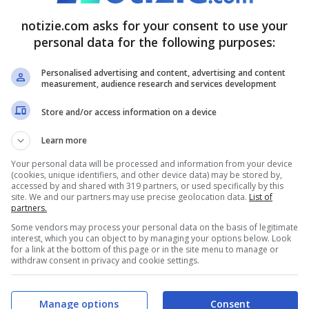
simo aprile, Sinner ha deciso di patteggiare
notizie.com asks for your consent to use your
personal data for the following purposes:
dagli impegni agonistici. Salterà diversi tornei
’Italia. A Roma, in grande stile sulla terra
Personalised advertising and content, advertising and content
measurement, audience research and services development
arire le gerarchie imposte nell’ultimo anno. Ed
Store and/or access information on a device
a distanza di punti da Zverev e Alcaraz,
Learn more
 è irraggiungibile.
Your personal data will be processed and information from your device
(cookies, unique identifiers, and other device data) may be stored by,
azzesco: “Dobbiamo
accessed by and shared with 319 partners, or used specifically by this
site. We and our partners may use precise geolocation data.
List of
partners.
Some vendors may process your personal data on the basis of legitimate
interest, which you can object to by managing your options below. Look
for a link at the bottom of this page or in the site menu to manage or
su quale sarà
il piano di recupero di Sinner
,
withdraw consent in privacy and cookie settings.
one così come la forma atletica. Senza impegni
Manage options
Consent
 vociferato anche della possibilità di avere uno