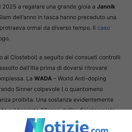
l 2025 a regalare una grande gioia a
Jannik
 Slam dell’anno in tasca hanno preceduto una
 protraeva ormai da diverso tempo. Il
caso
ogo.
 al Clostebol) a seguito dei consueti controlli
assolto dall’Itia prima di doversi ritrovare
complessa. La
WADA
– World Anti-doping
rando Sinner colpevole ( o quantomeno
tanza proibita. Una sostanza evidentemente
ato sul tennista 23enne dall’ex fisioterapista
costata un amaro epilogo a Sinner.