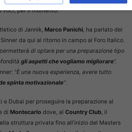
o voci, per il momento.
tletico di Jannik,
Marco Panichi
, ha parlato dei
Sinner da qui al ritorno in campo al Foro Italico.
 permetterà di optare per una preparazione tipo
ofondità
gli aspetti che vogliamo migliorare
“.
nner: “
È una nuova esperienza, avere tutto
de spinta motivazionale
“
.
niti e Dubai per proseguire la preparazione al
e di
Montecarlo
dove, al
Country Club
, il
la struttura privata fino all’inizio del Masters