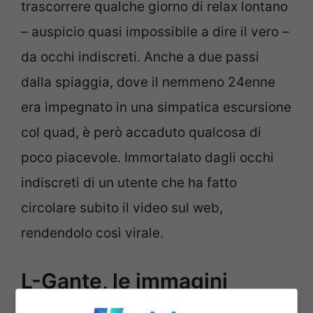
trascorrere qualche giorno di relax lontano
– auspicio quasi impossibile a dire il vero –
da occhi indiscreti. Anche a due passi
dalla spiaggia, dove il nemmeno 24enne
era impegnato in una simpatica escursione
col quad, è però accaduto qualcosa di
poco piacevole. Immortalato dagli occhi
indiscreti di un utente che ha fatto
circolare subito il video sul web,
rendendolo così virale.
L-Gante, le immagini
dell’incidente e il post di