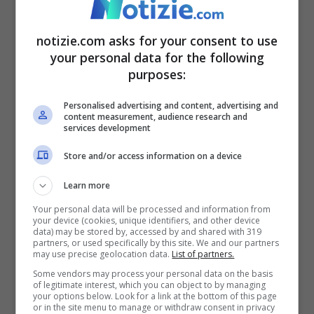
Wanda
notizie.com asks for your consent to use
your personal data for the following
La famiglia aveva noleggiato un quad per
purposes:
fare un’attività diversa e divertente, ma le
Personalised advertising and content, advertising and
cose non sono andate come previsto.
content measurement, audience research and
services development
Secondo quanto riferito dal portale
LAM
,
Store and/or access information on a device
L-Gante
, che era alla guida del mezzo
Learn more
fortunatamente da solo, ha perso il
Your personal data will be processed and information from
controllo del veicolo sulla sabbia, proprio a
your device (cookies, unique identifiers, and other device
data) may be stored by, accessed by and shared with 319
due passi dal bagnasciuga. Il quad si è
partners, or used specifically by this site. We and our partners
may use precise geolocation data.
List of partners.
letteralmente bloccato in una curva,
Some vendors may process your personal data on the basis
of legitimate interest, which you can object to by managing
ribaltandosi violentemente.
your options below. Look for a link at the bottom of this page
or in the site menu to manage or withdraw consent in privacy