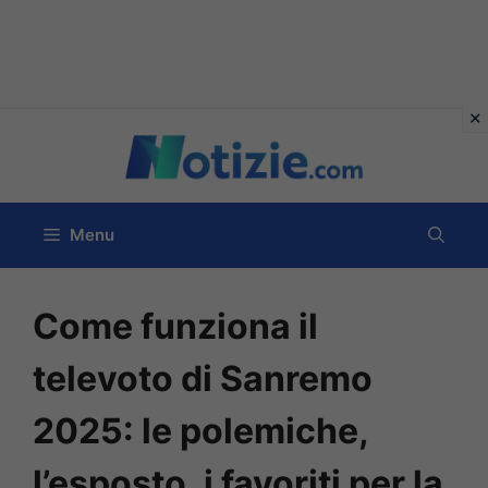
Vai
al
contenuto
Menu
Come funziona il
televoto di Sanremo
2025: le polemiche,
l’esposto, i favoriti per la