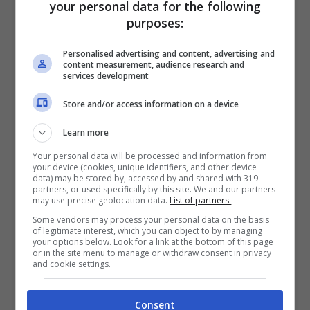
your personal data for the following
alto engagement (37 milioni di interazioni),
purposes:
supportato dal legame tra il testo della sua
Personalised advertising and content, advertising and
canzone e la sua vita personale. Anche
content measurement, audience research and
services development
Simone Cristicchi (84.000 post), Olly
Store and/or access information on a device
(71.000 post) e Achille Lauro (46.000 post)
Learn more
sono tra gli artisti più seguiti. Se il voto
Your personal data will be processed and information from
fosse deciso oggi sui social,
Giorgia
your device (cookies, unique identifiers, and other device
data) may be stored by, accessed by and shared with 319
sembrerebbe la favorita
, grazie al suo
partners, or used specifically by this site. We and our partners
may use precise geolocation data.
List of partners.
talento e all’apprezzato duetto con
Some vendors may process your personal data on the basis
of legitimate interest, which you can object to by managing
Annalisa. Tuttavia, la crescita di Olly e il
your options below. Look for a link at the bottom of this page
or in the site menu to manage or withdraw consent in privacy
massiccio seguito di Fedez potrebbero
and cookie settings.
cambiare le carte in tavola, soprattutto se
Consent
il pubblico del televoto si allineasse a