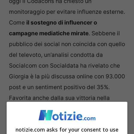
oggi il Codacons ha chiesto un
monitoraggio per evitare influenze esterne.
Come
il sostegno di influencer o
campagne mediatiche mirate
. Sebbene il
pubblico dei social non coincida con quello
del televoto, un’analisi condotta da
Socialcom con Socialdata ha rivelato che
Giorgia è la più discussa online con 93.000
post e un sentiment positivo del 35%.
Favorita anche dalla sua vittoria nella
serata delle cover.
Seguono Fedez con 88.000 post e il più
notizie.com asks for your consent to use