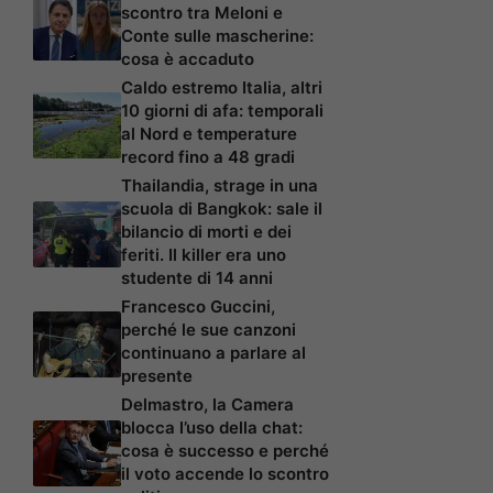
scontro tra Meloni e
Conte sulle mascherine:
cosa è accaduto
Caldo estremo Italia, altri
10 giorni di afa: temporali
al Nord e temperature
record fino a 48 gradi
Thailandia, strage in una
scuola di Bangkok: sale il
bilancio di morti e dei
feriti. Il killer era uno
studente di 14 anni
Francesco Guccini,
perché le sue canzoni
continuano a parlare al
presente
Delmastro, la Camera
blocca l’uso della chat:
cosa è successo e perché
il voto accende lo scontro