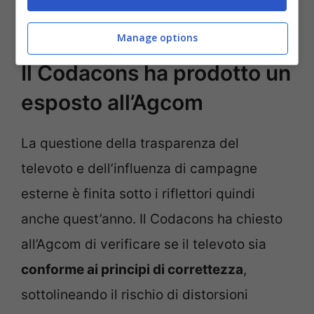
quello dei social.
Manage options
Il Codacons ha prodotto un
esposto all’Agcom
La questione della trasparenza del
televoto e dell’influenza di campagne
esterne è finita sotto i riflettori quindi
anche quest’anno. Il Codacons ha chiesto
all’Agcom di verificare se il televoto sia
conforme ai principi di correttezza
,
sottolineando il rischio di distorsioni