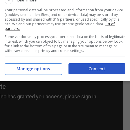
Learn more
nto tu”. Dimenticarsi alle 7 di Elodie invece
Your personal data will be processed and information from your device
ttisti.
(cookies, unique identifiers, and other device data) may be stored by,
accessed by and shared with 319 partners, or used specifically by this
site. We and our partners may use precise geolocation data.
List of
partners.
Some vendors may process your personal data on the basis of legitimate
interest, which you can object to by managing your options below. Look
for a link at the bottom of this page or in the site menu to manage or
withdraw consent in privacy and cookie settings.
Manage options
Consent