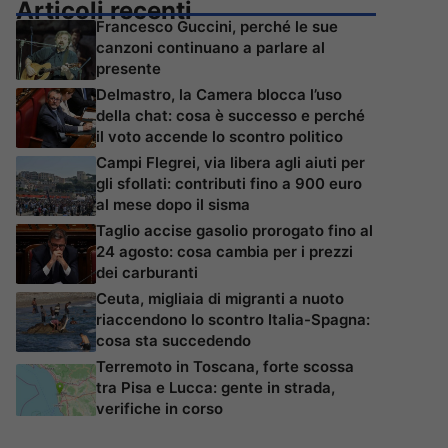
Articoli recenti
Francesco Guccini, perché le sue
canzoni continuano a parlare al
presente
Delmastro, la Camera blocca l’uso
della chat: cosa è successo e perché
il voto accende lo scontro politico
Campi Flegrei, via libera agli aiuti per
gli sfollati: contributi fino a 900 euro
al mese dopo il sisma
Taglio accise gasolio prorogato fino al
24 agosto: cosa cambia per i prezzi
dei carburanti
Ceuta, migliaia di migranti a nuoto
riaccendono lo scontro Italia-Spagna:
cosa sta succedendo
Terremoto in Toscana, forte scossa
tra Pisa e Lucca: gente in strada,
verifiche in corso