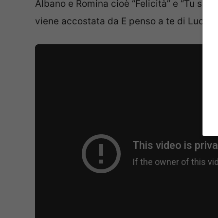
Albano e Romina cioè “Felicità” e “Tu solta
viene accostata da E penso a te di Lucio Ba