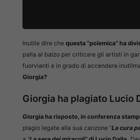
Inutile dire che
questa “polemica” ha divis
palla al balzo per criticare gli artisti in 
fuorvianti e in grado di accendere inutilme
Giorgia?
Giorgia ha plagiato Lucio 
Giorgia ha risposto, in conferenza stamp
plagio legate alla sua canzone “
La cura p
a
“
La sera dei miracoli
” di Lucio Dalla.
Dava