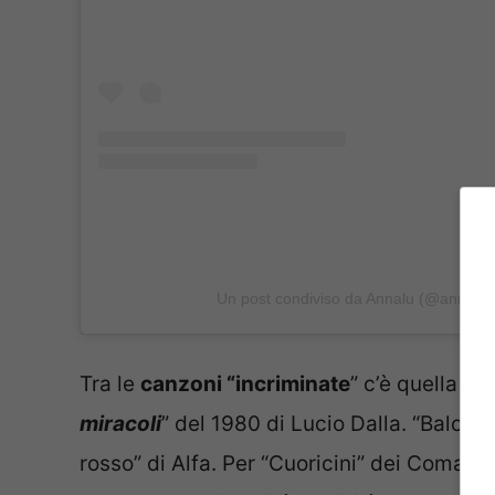
Un post condiviso da Annalu (@annalu
Tra le
canzoni “incriminate
” c’è quella di
miracoli
” del 1980 di Lucio Dalla. “Balorda 
rosso” di Alfa. Per “Cuoricini” dei Coma C