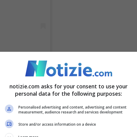
_music)
notizie.com asks for your consent to use your
personal data for the following purposes:
Giorgia,
considerata molto vicina a “
La sera dei
Personalised advertising and content, advertising and content
measurement, audience research and services development
Nostalgia” di Olly è stato affiancata a “Il filo
Store and/or access information on a device
ose invece il paragone è con due brani di