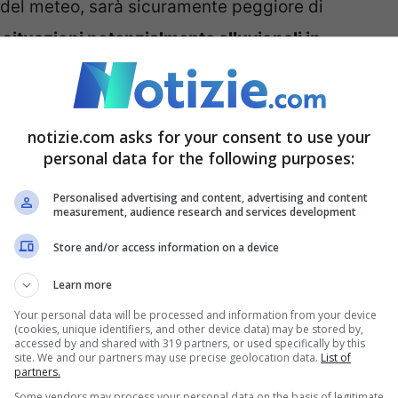
 del meteo, sarà sicuramente peggiore di
 situazioni potenzialmente alluvionali in
 dunque, a questo punto, analizzare alcune
ente a rischio.
notizie.com asks for your consent to use your
personal data for the following purposes:
Personalised advertising and content, advertising and content
measurement, audience research and services development
Store and/or access information on a device
Learn more
Your personal data will be processed and information from your device
(cookies, unique identifiers, and other device data) may be stored by,
accessed by and shared with 319 partners, or used specifically by this
site. We and our partners may use precise geolocation data.
List of
partners.
Some vendors may process your personal data on the basis of legitimate