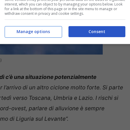
interest, which you can object to by managing your options below. Look
for a link at the bottom of this page or in the site menu to manage or
withdraw consent in privacy and cookie settings.
Manage options
Consent
)
dì c’è una situazione potenzialmente
 l’arrivo di un altro ciclone molto forte. Si parte
tedì verso Toscana, Umbria e Lazio. I rischi si
nord-ovest, parlare di alluvione è sempre
amo di Liguria sul Levante”.