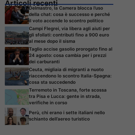
Articoli recenti
Delmastro, la Camera blocca l’uso
della chat: cosa è successo e perché
il voto accende lo scontro politico
Campi Flegrei, via libera agli aiuti per
gli sfollati: contributi fino a 900 euro
al mese dopo il sisma
Taglio accise gasolio prorogato fino al
24 agosto: cosa cambia per i prezzi
dei carburanti
Ceuta, migliaia di migranti a nuoto
riaccendono lo scontro Italia-Spagna:
cosa sta succedendo
Terremoto in Toscana, forte scossa
tra Pisa e Lucca: gente in strada,
verifiche in corso
Perù, chi erano i sette italiani nello
schianto dell’aereo turistico