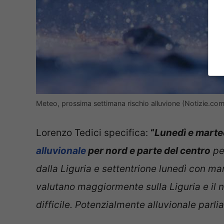
Meteo, prossima settimana rischio alluvione (Notizie.com
Lorenzo Tedici specifica:
“
Lunedì e marte
alluvionale
per nord e parte del centro
per
dalla Liguria e settentrione lunedì con mar
valutano maggiormente sulla Liguria e il 
difficile. Potenzialmente alluvionale parli