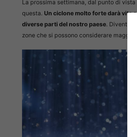
La prossima settimana, dal punto di vista
questa.
Un ciclone molto forte darà vita a
diverse parti del nostro paese
. Diventerà
zone che si possono considerare maggiorm