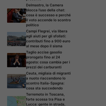
Delmastro, la Camera
blocca l’uso della chat:
cosa è successo e perché
il voto accende lo scontro
politico
Campi Flegrei, via libera
agli aiuti per gli sfollati:
contributi fino a 900 euro
al mese dopo il sisma
Taglio accise gasolio
prorogato fino al 24
agosto: cosa cambia per i
prezzi dei carburanti
Ceuta, migliaia di migranti
a nuoto riaccendono lo
scontro Italia-Spagna:
cosa sta succedendo
Terremoto in Toscana,
forte scossa tra Pisa e
Lucca: gente in strada,