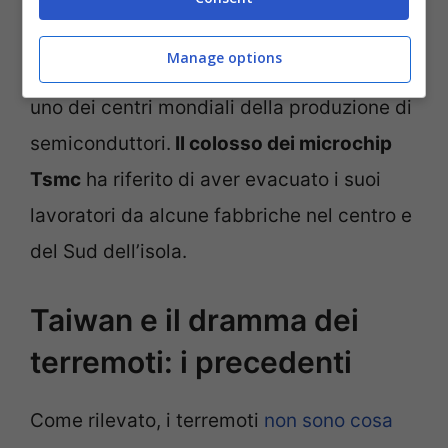
Dapu, a circa 12 chilometri a nord
Manage options
dell’epicentro. Taiwan, inoltre, è come noto
uno dei centri mondiali della produzione di
semiconduttori.
Il colosso dei microchip
Tsmc
ha riferito di aver evacuato i suoi
lavoratori da alcune fabbriche nel centro e
del Sud dell’isola.
Taiwan e il dramma dei
terremoti: i precedenti
Come rilevato, i terremoti
non sono cosa