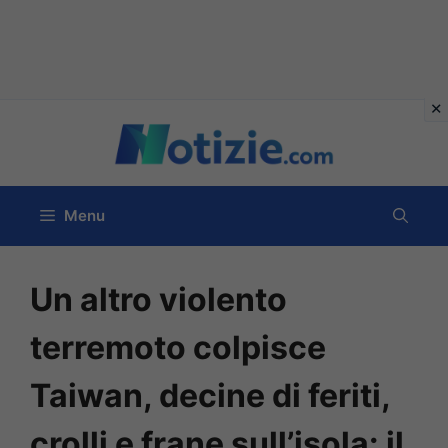
Vai
al
contenuto
Menu
Un altro violento
terremoto colpisce
Taiwan, decine di feriti,
crolli e frane sull’isola: il