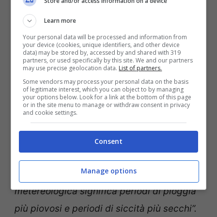
Store and/or access information on a device
oscillazioni più ampie tra un clima umido e
Learn more
secco. L’aumento delle temperature a cui
Your personal data will be processed and information from
your device (cookies, unique identifiers, and other device
accennavamo, spiegano, fa in modo che
data) may be stored by, accessed by and shared with 319
partners, or used specifically by this site. We and our partners
l’atmosfera trattenga più facilmente
may use precise geolocation data.
List of partners.
Some vendors may process your personal data on the basis
l’umidità, causando fluttuazioni più ampie
of legitimate interest, which you can object to by managing
your options below. Look for a link at the bottom of this page
nelle precipitazioni.
Steven Sherwood
,
or in the site menu to manage or withdraw consent in privacy
and cookie settings.
scienziato del Centro di ricerca sui
cambiamenti climatici dell’Università del
Consent
Nuovo Galles del Sud esterno alle ricerche,
Manage options
ha rivelato che: “
L’aumento della variabilità
metereologica significa periodi di pioggia
più piovosi e periodi di siccità più secchi”.