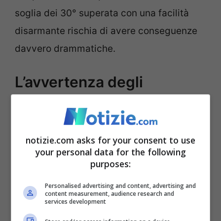
soglia dei 30° superata con una facilità
disarmante rischia di avere conseguenze
davvero drammatiche.
L’avvertenza degli
scienziati
Guidati da Zhang Wenxia, presso
notizie.com asks for your consent to use
l’Accademia Cinese delle Scienze, i
your personal data for the following
purposes:
ricercatori
hanno scoperto che circa il
75% della superficie terrestre mondiale
Personalised advertising and content, advertising and
content measurement, audience research and
sta vivendo un aumento della variabilità
services development
delle precipitazioni
o, comunque, di