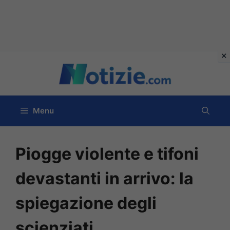
Vai
al
contenuto
Menu
Piogge violente e tifoni
devastanti in arrivo: la
spiegazione degli
scienziati