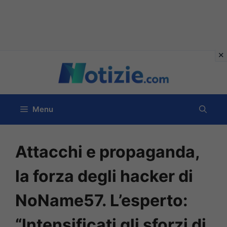
Vai
al
contenuto
Menu
Attacchi e propaganda,
la forza degli hacker di
NoName57. L’esperto:
“Intensificati gli sforzi di