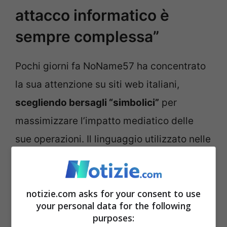
attacco informatico è
sempre complessa”
Pochi giorni fa NoName57 ha concentrato
la sua attenzione su siti web italiani,
scegliendo bersagli “simbolici”
per
massimizzare l’impatto mediatico delle
sue operazioni. Il linguaggio utilizzato nelle
rivendicazioni, che include espressioni
come “
russofobia italiana
“, richiama la
notizie.com asks for your consent to use
retorica ufficiale della propaganda russa.
your personal data for the following
Per il Ministro degli Esteri e vicepremier
purposes: