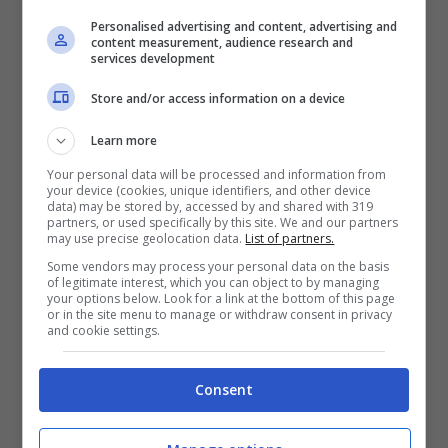
Antonio Tajani l’attacco è stato
Personalised advertising and content, advertising and
“
sicuramente di matrice russa
“.
content measurement, audience research and
services development
Store and/or access information on a device
“
Considerando tutti gli elementi e i
precedenti attacchi contro Paesi
Learn more
Your personal data will be processed and information from
politicamente o militarmente vicini
your device (cookies, unique identifiers, and other device
data) may be stored by, accessed by and shared with 319
all’Ucraina, è plausibile ipotizzare una
partners, or used specifically by this site. We and our partners
may use precise geolocation data.
List of partners.
matrice russa dietro le azioni del gruppo. –
Some vendors may process your personal data on the basis
of legitimate interest, which you can object to by managing
ha continuato Di Maria
– Nonostante ciò,
your options below. Look for a link at the bottom of this page
or in the site menu to manage or withdraw consent in privacy
considerando tutti i fattori che
and cookie settings.
determinano
un’attribuzione certa di
Consent
un’azione informatica
, l’attribuzione certa
di un attacco informatico è sempre