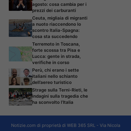
agosto: cosa cambia per i
prezzi dei carburanti
Ceuta, migliaia di migranti
a nuoto riaccendono lo
scontro Italia-Spagna:
cosa sta succedendo
Terremoto in Toscana,
forte scossa tra Pisa e
Lucca: gente in strada,
verifiche in corso
Perù, chi erano i sette
italiani nello schianto
dell’aereo turistico
Strage sulla Terni-Rieti, le
indagini sulla tragedia che
ha sconvolto l’Italia
Notizie.com di proprietà di WEB 365 SRL - Via Nicola