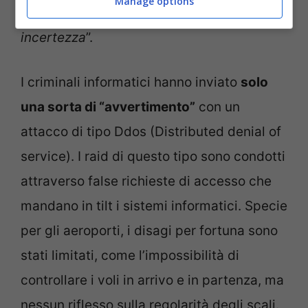
Manage options
complessa. E lascia spazio a margini di
incertezza
”.
I criminali informatici hanno inviato
solo
una sorta di “avvertimento”
con un
attacco di tipo Ddos (Distributed denial of
service). I raid di questo tipo sono condotti
attraverso false richieste di accesso che
mandano in tilt i sistemi informatici. Specie
per gli aeroporti, i disagi per fortuna sono
stati limitati, come l’impossibilità di
controllare i voli in arrivo e in partenza, ma
nessun riflesso sulla regolarità degli scali.