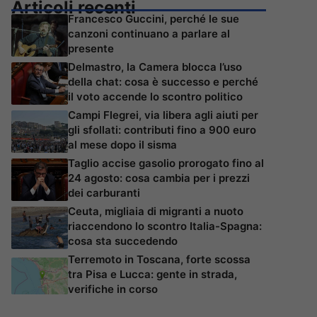
Articoli recenti
Francesco Guccini, perché le sue
canzoni continuano a parlare al
presente
Delmastro, la Camera blocca l’uso
della chat: cosa è successo e perché
il voto accende lo scontro politico
Campi Flegrei, via libera agli aiuti per
gli sfollati: contributi fino a 900 euro
al mese dopo il sisma
Taglio accise gasolio prorogato fino al
24 agosto: cosa cambia per i prezzi
dei carburanti
Ceuta, migliaia di migranti a nuoto
riaccendono lo scontro Italia-Spagna:
cosa sta succedendo
Terremoto in Toscana, forte scossa
tra Pisa e Lucca: gente in strada,
verifiche in corso