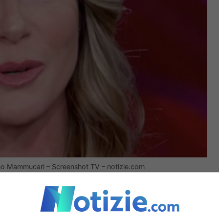
 Teo Mammucari – Screenshot TV – notizie.com
vace e la sua presenza carismatica sul piccolo
le di sé. Ha confessato che la scelta di