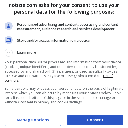
notizie.com asks for your consent to use your
aura che si potesse infrangere un accordo
personal data for the following purposes:
ella sua
situazione familiare
. Questa paura,
Personalised advertising and content, advertising and content
 profonda volontà di proteggere i suoi cari da
measurement, audience research and services development
Store and/or access information on a device
Learn more
e a Verissimo sulla relazione
Your personal data will be processed and information from your device
ia turbolenta”
(cookies, unique identifiers, and other device data) may be stored by,
accessed by and shared with 319 partners, or used specifically by this
site. We and our partners may use precise geolocation data.
List of
partners.
o
Thais Wiggers
, ex compagna del conduttore e
Some vendors may process your personal data on the basis of legitimate
interest, which you can object to by managing your options below. Look
issimo”, Thais ha aperto il cuore riguardo alla
for a link at the bottom of this page or in the site menu to manage or
withdraw consent in privacy and cookie settings.
idenziando le sfide incontrate come coppia e
zione.
Manage options
Consent