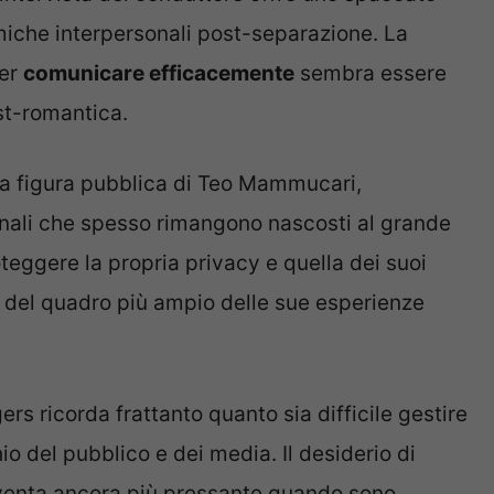
amiche interpersonali post-separazione. La
per
comunicare efficacemente
sembra essere
st-romantica.
la figura pubblica di Teo Mammucari,
onali che spesso rimangono nascosti al grande
teggere la propria privacy e quella dei suoi
no del quadro più ampio delle sue esperienze
s ricorda frattanto quanto sia difficile gestire
io del pubblico e dei media. Il desiderio di
iventa ancora più pressante quando sono