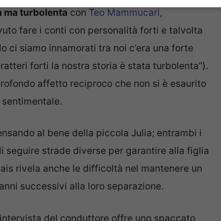
a ma turbolenta
con
Teo Mammucari
,
 fare i conti con personalità forti e talvolta
o ci siamo innamorati tra noi c’era una forte
eri forti la nostra storia è stata turbolenta”).
ofondo affetto reciproco che non si è esaurito
 sentimentale.
nsando al bene della piccola Julia; entrambi i
 seguire strade diverse per garantire alla figlia
ais rivela anche le difficoltà nel mantenere un
nni successivi alla loro separazione.
 intervista del conduttore offre uno spaccato