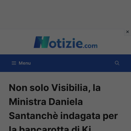
Vai
al
contenuto
Menu
Non solo Visibilia, la
Ministra Daniela
Santanchè indagata per
la bancarotta di Ki