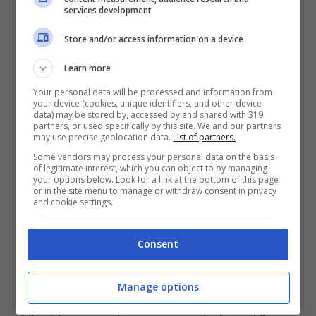
services development
17 gennaio ci sarà la decisione del gup in
Store and/or access information on a device
merito alla richiesta di rinvio a giudizio.
Learn more
Bancarotta fraudolenta era l’accusa iniziale
Your personal data will be processed and information from
anche per Visibilia. Accusa poi caduta
your device (cookies, unique identifiers, and other device
data) may be stored by, accessed by and shared with 319
dopo la revoca da parte della Procura
partners, or used specifically by this site. We and our partners
may use precise geolocation data.
List of partners.
della istanza di liquidazione giudiziale
Some vendors may process your personal data on the basis
of legitimate interest, which you can object to by managing
della concessionaria.
your options below. Look for a link at the bottom of this page
or in the site menu to manage or withdraw consent in privacy
and cookie settings.
I legali della Ministra:
“Verrà dimostrata la sua
Consent
totale estraneità”
Manage options