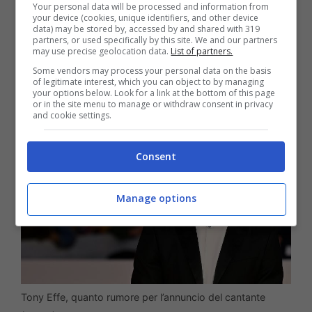
della prevaricazione e del disprezzo verso
Your personal data will be processed and information from
your device (cookies, unique identifiers, and other device
le donne. La sua presenza sarebbe
data) may be stored by, accessed by and shared with 319
partners, or used specifically by this site. We and our partners
un’insopportabile offesa per chi subisce
may use precise geolocation data.
List of partners.
Some vendors may process your personal data on the basis
violenza”.
of legitimate interest, which you can object to by managing
your options below. Look for a link at the bottom of this page
or in the site menu to manage or withdraw consent in privacy
and cookie settings.
Consent
Manage options
Tony Effe, quanto rumore per l’annuncio del cantante