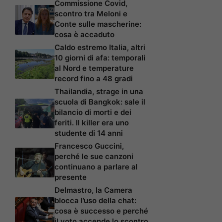
Commissione Covid,
scontro tra Meloni e
Conte sulle mascherine:
cosa è accaduto
Caldo estremo Italia, altri
10 giorni di afa: temporali
al Nord e temperature
record fino a 48 gradi
Thailandia, strage in una
scuola di Bangkok: sale il
bilancio di morti e dei
feriti. Il killer era uno
studente di 14 anni
Francesco Guccini,
perché le sue canzoni
continuano a parlare al
presente
Delmastro, la Camera
blocca l’uso della chat:
cosa è successo e perché
il voto accende lo scontro