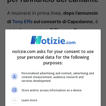
A muoversi in prima linea,
dopo l’annuncio
di
Tony Effe
sul concerto di Capodanno,
è
stata l’associazione
Differenza Donna
impegnata nella difesa dei diritti delle
donne e contro la violenza di genere. La
notizie.com asks for your consent to use
presidente, Elisa Ercoli, aveva dichiarato:
your personal data for the following
purposes:
“È una scelta scellerata avere tra i
protagonisti un cantante che è autore di
Personalised advertising and content, advertising and
content measurement, audience research and
testi sessisti, misogini e violenti
. Non ci
services development
può essere posto su un palco di Roma
Store and/or access information on a device
Capitale per chi rappresenta la cultura
Learn more