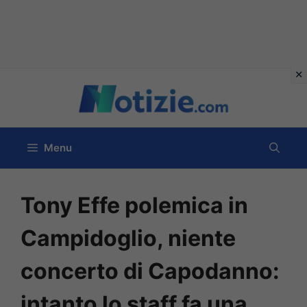
Vai
al
contenuto
Menu
Tony Effe polemica in
Campidoglio, niente
concerto di Capodanno:
intanto lo staff fa una