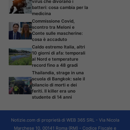
virus che divorano i
batteri: cosa cambia per la
medicina
Commissione Covid,
scontro tra Meloni e
Conte sulle mascherine:
cosa è accaduto
Caldo estremo Italia, altri
10 giorni di afa: temporali
al Nord e temperature
record fino a 48 gradi
Thailandia, strage in una
scuola di Bangkok: sale il
bilancio di morti e dei
feriti. Il killer era uno
studente di 14 anni
Notizie.com di proprietà di WEB 365 SRL - Via Nicola
Marchese 10, 00141 Roma (RM) - Codice Fiscale e