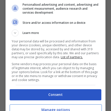
a lungo volto di Novantesimo Minuto
Personalised advertising and content, advertising and
content measurement, audience research and
(inviato in diversi stadi del campionato
services development
italiano di calcio), condannando l’accaduto
Store and/or access information on a device
come un
“atto di cattivissimo gusto”
.
Learn more
Anche i colleghi e il direttore di RAI Sport,
Your personal data will be processed and information from
your device (cookies, unique identifiers, and other device
Iacopo Volpi, hanno mostrato il loro
data) may be stored by, accessed by and shared with 319
partners, or used specifically by this site. We and our partners
sostegno, definendo l’azione un
“gesto
may use precise geolocation data.
List of partners.
vile”
e annunciando indagini per trovare i
Some vendors may process your personal data on the basis
of legitimate interest, which you can object to by managing
your options below. Look for a link at the bottom of this page
responsabili. L’indignazione si è estesa
or in the site menu to manage or withdraw consent in privacy
and cookie settings.
anche tra gli appassionati di sport, che
hanno espresso solidarietà al giornalista
Consent
sui social network.
Manage options