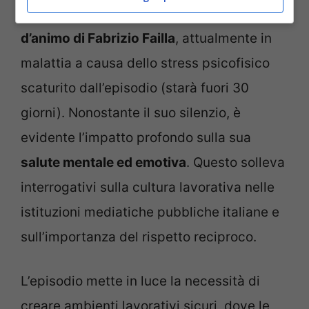
Al centro di questa vicenda c’è lo
stato
d’animo di Fabrizio Failla
, attualmente in
malattia a causa dello stress psicofisico
scaturito dall’episodio (starà fuori 30
giorni). Nonostante il suo silenzio, è
evidente l’impatto profondo sulla sua
salute mentale ed emotiva
. Questo solleva
interrogativi sulla cultura lavorativa nelle
istituzioni mediatiche pubbliche italiane e
sull’importanza del rispetto reciproco.
L’episodio mette in luce la necessità di
creare ambienti lavorativi sicuri, dove le