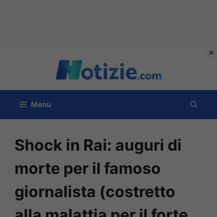
Vai
al
contenuto
Menu
Shock in Rai: auguri di
morte per il famoso
giornalista (costretto
alla malattia per il forte