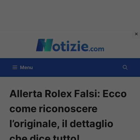
Vai
al
contenuto
Menu
Allerta Rolex Falsi: Ecco
come riconoscere
l’originale, il dettaglio
che dice tutto!