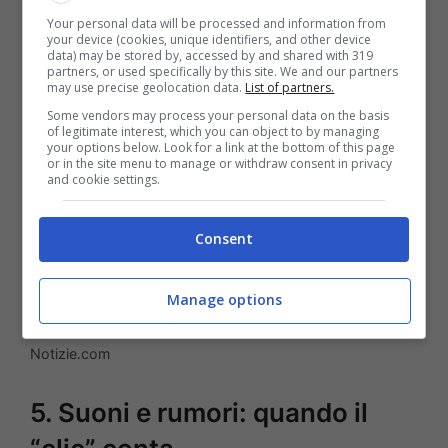
un’imitazione.
Your personal data will be processed and information from
your device (cookies, unique identifiers, and other device
data) may be stored by, accessed by and shared with 319
partners, or used specifically by this site. We and our partners
may use precise geolocation data.
List of partners.
Some vendors may process your personal data on the basis
of legitimate interest, which you can object to by managing
your options below. Look for a link at the bottom of this page
or in the site menu to manage or withdraw consent in privacy
and cookie settings.
Consent
Manage options
Rolex Daytona John Mayer Green Dial Cosmograph –
Notizie.com
5. Suoni e rumori: quando il