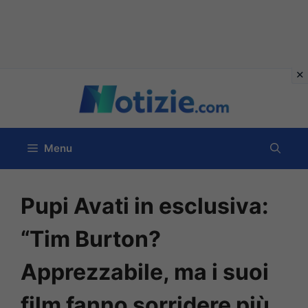
Vai
al
contenuto
Menu
Pupi Avati in esclusiva:
“Tim Burton?
Apprezzabile, ma i suoi
film fanno sorridere più