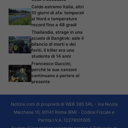
Caldo estremo Italia, altri
10 giorni di afa: temporali
al Nord e temperature
record fino a 48 gradi
Thailandia, strage in una
scuola di Bangkok: sale il
bilancio di morti e dei
feriti. Il killer era uno
studente di 14 anni
Francesco Guccini,
perché le sue canzoni
continuano a parlare al
presente
Notizie.com di proprietà di WEB 365 SRL - Via Nicola
Marchese 10, 00141 Roma (RM) - Codice Fiscale e
Partita I.V.A. 12279101005