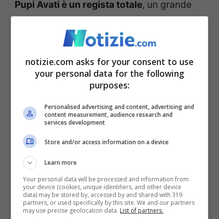
Pupi Avati è un regista totale
, un grande
uomo di cinema che non è ricordato solo
per i film
horror.
Tra tanti capolavori sono
diversi i momenti in cui è tornato al
notizie.com asks for your consent to use
your personal data for the following
genere
:
“
Ogni dieci film circa ho avvertito
purposes:
la necessità di portare l’auto dal
Personalised advertising and content, advertising and
meccanico per fare un reset
, per capire se
content measurement, audience research and
services development
ero ancora capace di ottenere dei risultati
Store and/or access information on a device
attraverso degli espedienti classici del
genere che mi è più congeniale, l’horror.
Learn more
Your personal data will be processed and information from
Perché? Ho avuto un’infanzia, ormai
your device (cookies, unique identifiers, and other device
data) may be stored by, accessed by and shared with 319
remota, in cui la favola contadina, la paura,
partners, or used specifically by this site. We and our partners
may use precise geolocation data.
List of partners.
mi hanno fatto capire quanto mi piacesse