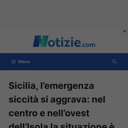
Vai
al
contenuto
Menu
Sicilia, l’emergenza
siccità si aggrava: nel
centro e nell’ovest
dell’Isola la situazione è