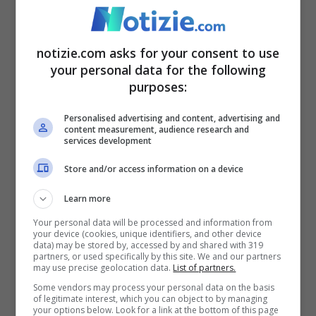
Siccità in Sicilia, l’impatto
notizie.com asks for your consent to use
sulla produzione agricola e
your personal data for the following
purposes:
zootecnica, le cause alla
Personalised advertising and content, advertising and
base e il razionamento
content measurement, audience research and
services development
come soluzione
Store and/or access information on a device
Learn more
Le province di Caltanissetta ed Enna
Your personal data will be processed and information from
rivestono un ruolo cruciale nell’economia
your device (cookies, unique identifiers, and other device
data) may be stored by, accessed by and shared with 319
siciliana grazie alla produzione del grano e
partners, or used specifically by this site. We and our partners
may use precise geolocation data.
List of partners.
all’allevamento di ovini e bovini. Tuttavia,
Some vendors may process your personal data on the basis
of legitimate interest, which you can object to by managing
la prolungata siccità sta avendo effetti
your options below. Look for a link at the bottom of this page