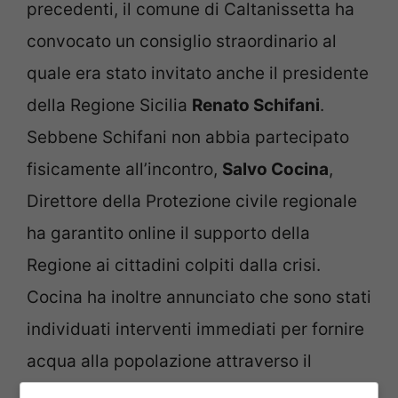
precedenti, il comune di Caltanissetta ha
convocato un consiglio straordinario al
quale era stato invitato anche il presidente
della Regione Sicilia
Renato Schifani
.
Sebbene Schifani non abbia partecipato
fisicamente all’incontro,
Salvo Cocina
,
Direttore della Protezione civile regionale
ha garantito online il supporto della
Regione ai cittadini colpiti dalla crisi.
Cocina ha inoltre annunciato che sono stati
individuati interventi immediati per fornire
acqua alla popolazione attraverso il
reperimento di nuovi pozzi.