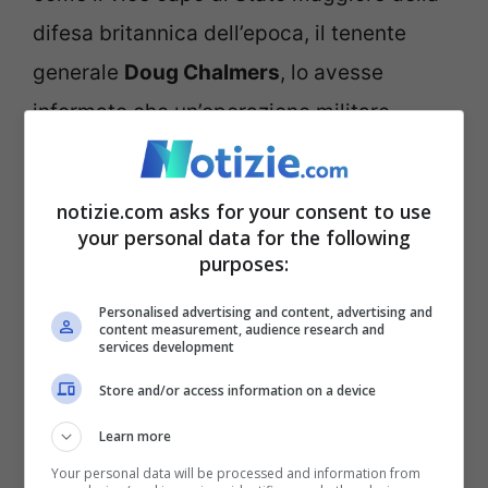
difesa britannica dell’epoca, il tenente
generale
Doug Chalmers
, lo avesse
informato che un’operazione militare
attraverso la Manica con piccole
imbarcazioni e navigando nei canali
notizie.com asks for your consent to use
olandesi sarebbe stata tecnicamente
your personal data for the following
purposes:
fattibile. Tuttavia, Chalmers aveva anche
messo in guardia Johnson riguardo alle
Personalised advertising and content, advertising and
content measurement, audience research and
potenziali ripercussioni diplomatiche che
services development
un tale atto avrebbe potuto scatenare. “
Se
Store and/or access information on a device
fossimo stati scoperti
“, aveva detto
Learn more
Chalmers a Johnson, “avremmo dovuto
Your personal data will be processed and information from