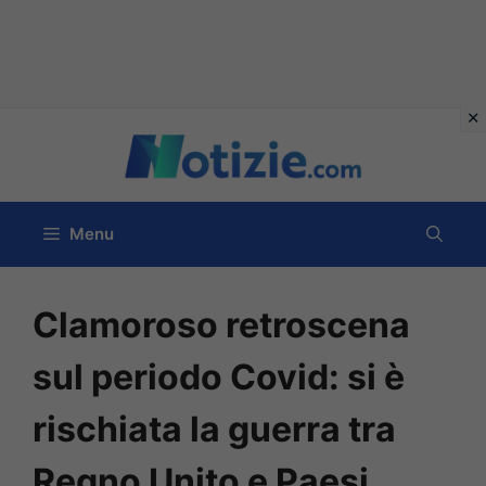
Vai
al
contenuto
Menu
Clamoroso retroscena
sul periodo Covid: si è
rischiata la guerra tra
Regno Unito e Paesi