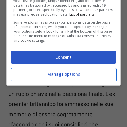
your device (cookies, unique identifiers, and other device
spiegare perché stavamo effettivamente
data) may be stored by, accessed by and shared with 319
partners, or used specifically by this site. We and our partners
invadendo un alleato storico della NATO”.
may use precise geolocation data.
List of partners.
Some vendors may process your personal data on the basis
of legitimate interest, which you can object to by managing
your options below. Look for a link at the bottom of this page
Nonostante la tentazione e la frustrazione
or in the site menu to manage or withdraw consent in privacy
and cookie settings.
per i negoziati infruttuosi con l’UE –
descritti da Johnson come trattamenti
Consent
“
con malizia e disprezzo
” – il piano non fu
mai attuato. La consapevolezza delle
Manage options
possibili conseguenze diplomatiche giocò
un ruolo chiave nella decisione finale. L’ex
premier britannico ha ammesso nelle sue
memorie di essere segretamente
d’accordo con i suoi consiglieri che