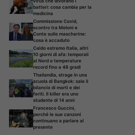
virus che divorano i
batteri: cosa cambia per la
medicina
Commissione Covid,
scontro tra Meloni e
Conte sulle mascherine:
cosa è accaduto
Caldo estremo Italia, altri
10 giorni di afa: temporali
al Nord e temperature
record fino a 48 gradi
Thailandia, strage in una
scuola di Bangkok: sale il
bilancio di morti e dei
feriti. Il killer era uno
studente di 14 anni
Francesco Guccini,
perché le sue canzoni
continuano a parlare al
presente