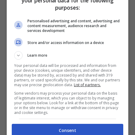
your personal data for the following
L’Istituto superiore di sanità ha registrato
purposes:
un significativo aumento dei casi: nel
Personalised advertising and content, advertising and
primo trimestre del 2024 si è assistito a un
content measurement, audience research and
services development
incremento sei volte maggiore dei casi di
Store and/or access information on a device
Dengue rispetto allo stesso periodo
Learn more
dell’anno precedente. Sono stati inoltre
Your personal data will be processed and information from
segnalati casi autoctoni di infezioni neuro-
your device (cookies, unique identifiers, and other device
data) may be stored by, accessed by and shared with 319
invasive dovute a zecche. Queste
partners, or used specifically by this site. We and our partners
may use precise geolocation data.
List of partners.
statistiche sottolineano la necessità
Some vendors may process your personal data on the basis
of legitimate interest, which you can object to by managing
urgente di adottare misure preventive
your options below. Look for a link at the bottom of this page
or in the site menu to manage or withdraw consent in privacy
efficaci. Per contrastare questa tendenza
and cookie settings.
preoccupante, la Commissione Ambiente e
Consent
Salute della Sip suggerisce diverse