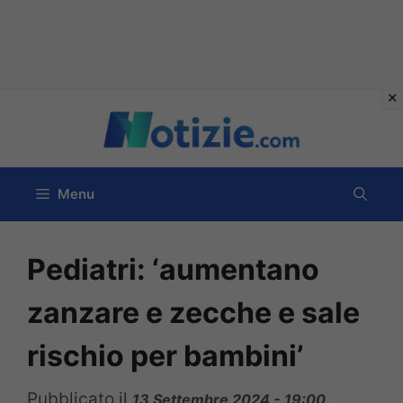
Vai
al
contenuto
Menu
Pediatri: ‘aumentano
zanzare e zecche e sale
rischio per bambini’
Pubblicato il
13 Settembre 2024 - 19:00