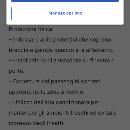
strategie:
Manage options
Protezione fisica
– Indossare abiti protettivi che coprano
braccia e gambe quando si è all’esterno.
– Installazione di zanzariere su finestre e
porte.
– Copertura dei passeggini con reti
apposite nelle zone a rischio.
– Utilizzo dell’aria condizionata per
mantenere gli ambienti freschi ed evitare
ingresso degli insetti.