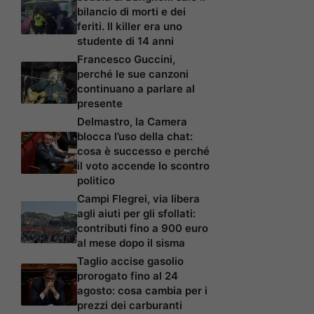
bilancio di morti e dei
feriti. Il killer era uno
studente di 14 anni
Francesco Guccini,
perché le sue canzoni
continuano a parlare al
presente
Delmastro, la Camera
blocca l’uso della chat:
cosa è successo e perché
il voto accende lo scontro
politico
Campi Flegrei, via libera
agli aiuti per gli sfollati:
contributi fino a 900 euro
al mese dopo il sisma
Taglio accise gasolio
prorogato fino al 24
agosto: cosa cambia per i
prezzi dei carburanti