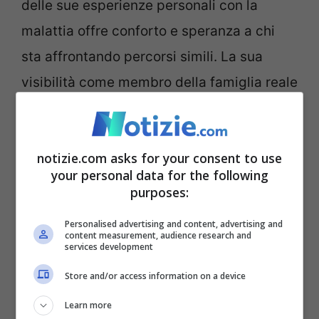
delle sue esperienze personali con la
malattia offre conforto e speranza a chi
sta affrontando percorsi simili. La sua
visibilità come membro della famiglia reale
britannica amplifica il messaggio,
raggiungendo persone in tutto il mondo.
notizie.com asks for your consent to use
Questa apertura non solo aiuta a rompere i
your personal data for the following
tabù associati al cancro ma enfatizza
purposes:
anche i valori essenziali della vita che
Personalised advertising and content, advertising and
spesso vengono riscoperti da chi
content measurement, audience research and
services development
attraversa queste prove.
Store and/or access information on a device
Learn more