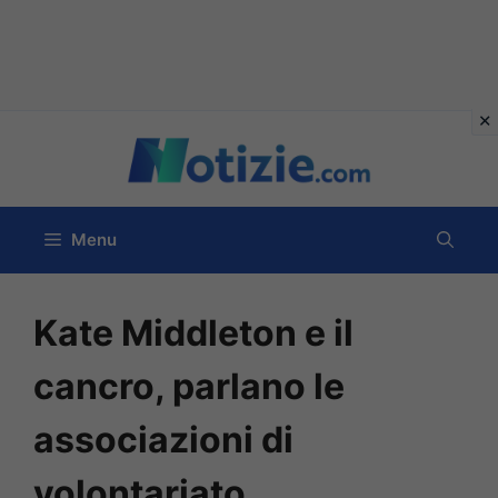
Vai
al
contenuto
Menu
Kate Middleton e il
cancro, parlano le
associazioni di
volontariato