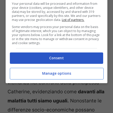
Your personal data will be processed and information from
your device (cookies, unique identifiers, and other device
data) may be stored by, accessed by and shared with 319
partners, or used specifically by this site. We and our partners
may use precise geolocation data.
List of partners.
Some vendors may process your personal data on the basis
of legitimate interest, which you can object to by managing
your options below. Look for a link at the bottom of this page
or in the site menu to manage or withdraw consent in privacy
and cookie settings.
Il video che ha diffuso la principessa Kate – fonte IG
Consent
@princeandprincessofwales – notizie.com
Elisabetta Iannelli esprime una profonda
Manage options
vicinanza nei confronti della principessa
Catherine, evidenziando come
davanti alla
malattia tutti siamo uguali.
Nonostante le
differenze socio-economiche possano