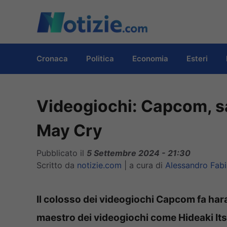
Vai
al
contenuto
Cronaca
Politica
Economia
Esteri
Videogiochi: Capcom, sal
May Cry
Pubblicato il
5 Settembre 2024 - 21:30
Scritto da
notizie.com
|
a cura di
Alessandro Fabi
Il colosso dei videogiochi Capcom fa hara
maestro dei videogiochi come Hideaki It