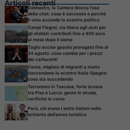
Articoli recenti
Delmastro, la Camera blocca l’uso
della chat: cosa è successo e perché
il voto accende lo scontro politico
Campi Flegrei, via libera agli aiuti per
gli sfollati: contributi fino a 900 euro
al mese dopo il sisma
Taglio accise gasolio prorogato fino al
24 agosto: cosa cambia per i prezzi
dei carburanti
Ceuta, migliaia di migranti a nuoto
riaccendono lo scontro Italia-Spagna:
cosa sta succedendo
Terremoto in Toscana, forte scossa
tra Pisa e Lucca: gente in strada,
verifiche in corso
Perù, chi erano i sette italiani nello
schianto dell’aereo turistico