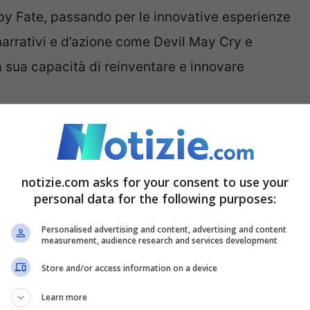
 by Fate, passando per le innovative esperienze
narrativi e d’azione come Devil May Cry e
a sua capacità di reinventare e innovare
 il futuro è comunque pieno
notizie.com asks for your consent to use your
personal data for the following purposes:
 solo un momento di riflessione sul passato ma
Personalised advertising and content, advertising and content
el creativo giapponese. Itsuno non si ferma
measurement, audience research and services development
nizierà a lavorare su un nuovo progetto in una
Store and/or access information on a device
ossibilità su cosa potrebbe creare liberato dai
Learn more
sperienze divertenti e memorabili” che aspirano