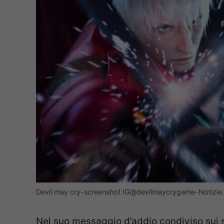
Devil may cry-screenshot IG@devilmaycrygame-Notizie
Nel suo messaggio d’addio condiviso sui 