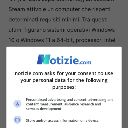
Steam attivo e un computer che rispetti
determinati requisiti minimi. Tra questi
ultimi figurano sistemi operativi Windows
10 o Windows 11 a 64-bit, processori Intel
Core i5-7600 o AMD Ryzen 3 3100 (con
architettura Zen 2 o successiva), almeno
8GB di RAM e schede grafiche Nvidia
notizie.com asks for your consent to use
your personal data for the following
GeForce RTX 3060 o AMD Radeon RX
purposes:
6600XT (o modelli successivi), oltre alla
Personalised advertising and content, advertising and
presenza del Bluetooth versione 4.0 o
content measurement, audience research and
services development
superiore.
Store and/or access information on a device