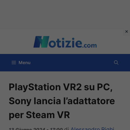
Vai
al
contenuto
Menu
PlayStation VR2 su PC,
Sony lancia l’adattatore
per Steam VR
di
Alessandro Righi
13 Giugno 2024 - 17:00