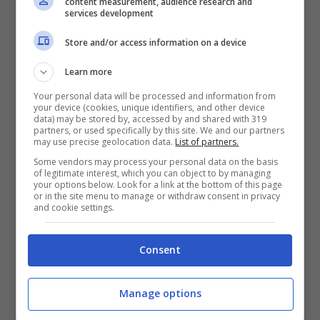
content measurement, audience research and
per due anni in maglia viola agli inizi della
services development
carriera in serie A.
“Perdere il trofeo per
Store and/or access information on a device
due anni di fila è una beffa davvero atroce
Learn more
da mandare giù. Anche per Vincenzo
Your personal data will be processed and information from
your device (cookies, unique identifiers, and other device
Italiano sarebbe stato un grande e
data) may be stored by, accessed by and shared with 319
partners, or used specifically by this site. We and our partners
meritato traguardo”
, aggiunge l’ex terzino
may use precise geolocation data.
List of partners.
Some vendors may process your personal data on the basis
di Lazio, Fiorentina e Verona.
of legitimate interest, which you can object to by managing
your options below. Look for a link at the bottom of this page
or in the site menu to manage or withdraw consent in privacy
and cookie settings.
Consent
Manage options