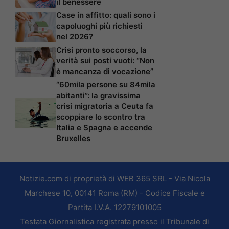
il benessere
Case in affitto: quali sono i
capoluoghi più richiesti
nel 2026?
Crisi pronto soccorso, la
verità sui posti vuoti: “Non
è mancanza di vocazione”
“60mila persone su 84mila
abitanti”: la gravissima
crisi migratoria a Ceuta fa
scoppiare lo scontro tra
Italia e Spagna e accende
Bruxelles
Notizie.com di proprietà di WEB 365 SRL - Via Nicola
Marchese 10, 00141 Roma (RM) - Codice Fiscale e
Partita I.V.A. 12279101005
Testata Giornalistica registrata presso il Tribunale di