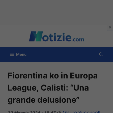
Vai
al
contenuto
Menu
Fiorentina ko in Europa
League, Calisti: “Una
grande delusione”
di
Mauro Simoncelli
30 Maggio 2024 - 18:47