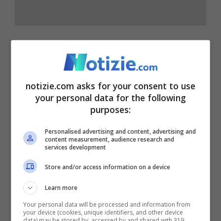
03 Maggio
13:00
Netanyahu pronto a
notizie.com asks for your consent to use
your personal data for the following
ricandidarsi ancora
purposes:
Personalised advertising and content, advertising and
Secondo quanto riportato dal
content measurement, audience research and
services development
“Times of Israel” ha fatto sapere che
Store and/or access information on a device
il premier israeliano, Benjamin
Netanyahu, si ricandiderà
Learn more
nuovamente.
Your personal data will be processed and information from
your device (cookies, unique identifiers, and other device
data) may be stored by, accessed by and shared with 319