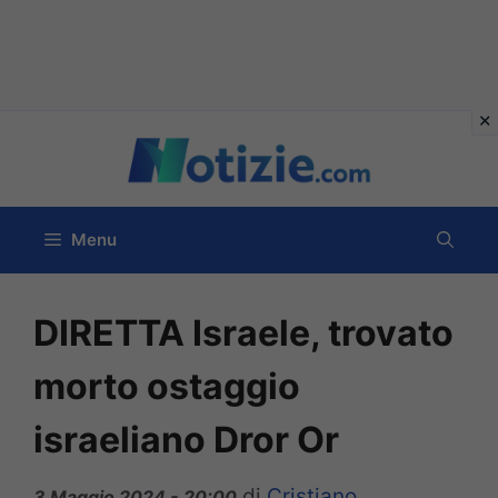
Vai
al
contenuto
Menu
DIRETTA Israele, trovato
morto ostaggio
israeliano Dror Or
di
Cristiano
3 Maggio 2024 - 20:00