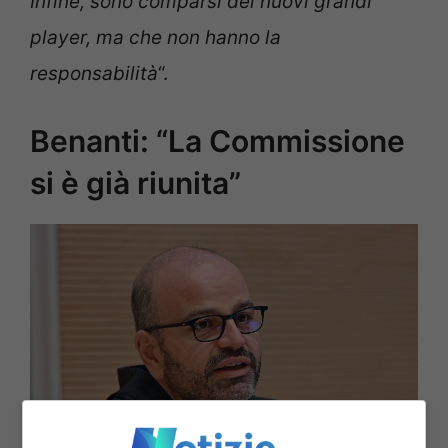
Infine, sono comparsi dei nuovi grandi
player, ma che non hanno la
responsabilità
“.
Benanti: “La Commissione
si è già riunita”