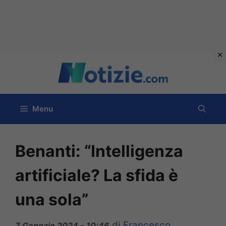
Vai
al
contenuto
Menu
Benanti: “Intelligenza
artificiale? La sfida è
una sola”
di
Francesco
7 Gennaio 2024 - 10:46