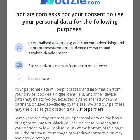
notizie.com asks for your consent to use
your personal data for the following
Benanti sulla Commissione che lui presiede – Notizie.com –
purposes:
© Ansa
Personalised advertising and content, advertising and
content measurement, audience research and
Benanti, che ha preso il posto di Amato
services development
dopo la rinuncia di quest’ultimo, conferma
Store and/or access information on a device
che i lavori sono già iniziati: “
La
Learn more
Commissione si è già riunita ed ha iniziato
Your personal data will be processed and information from
your device (cookies, unique identifiers, and other device
i ragionamenti con il mio predecessore
.
data) may be stored by, accessed by and shared with 319
partners, or used specifically by this site. We and our partners
Per quanto riguarda il mio ruolo, ho il
may use precise geolocation data.
List of partners.
Some vendors may process your personal data on the basis
compito di coordinare la squadra in un
of legitimate interest, which you can object to by managing
your options below. Look for a link at the bottom of this page
lavoro collettivo e non individuale
“.
or in the site menu to manage or withdraw consent in privacy
and cookie settings.