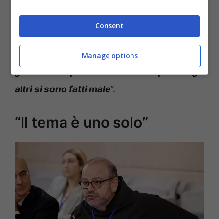
Il teologo e consigliere di Papa Francesco
Consent
proprio sull’intelligenza artificiale
ribadisce di essere il “
tredicesimo
Manage options
giocatore in panchina chiamato perché gli
altri si sono fatti male
“.
“Il tema è uno solo”