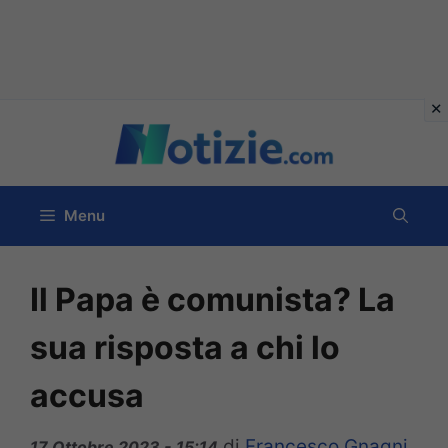
Vai
al
contenuto
Menu
Il Papa è comunista? La
sua risposta a chi lo
accusa
di
Francesco Gnagni
17 Ottobre 2023 - 15:14