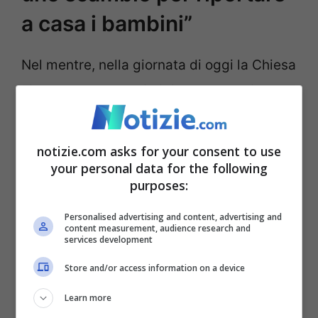
a casa i bambini”
Nel mentre, nella giornata di oggi la Chiesa
vive un momento di digiuno e preghiera
nelle chiese italiane e in quelle della Terra
Santa per invocare la pace tra israeliani e
notizie.com asks for your consent to use
palestinesi. Iniziativa il cui senso è stato
your personal data for the following
purposes:
spiegato dal presidente della Cei in un
editoriale sul quotidiano Avvenire, in cui si
Personalised advertising and content, advertising and
content measurement, audience research and
services development
spiegava che si sente “quasi fisicamente il
bisogno di
stringerci alle sorelle e ai
Store and/or access information on a device
fratelli della Terra Santa perché il Dio della
Learn more