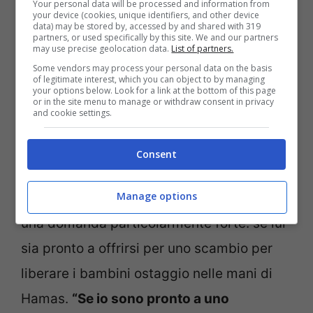
pace ispiri il coraggio di scelte nuove
, che
Your personal data will be processed and information from
your device (cookies, unique identifiers, and other device
sappiano trarre dal colpevole scempio una
data) may be stored by, accessed by and shared with 319
partners, or used specifically by this site. We and our partners
may use precise geolocation data.
List of partners.
forza nuova di pace”.
Some vendors may process your personal data on the basis
of legitimate interest, which you can object to by managing
your options below. Look for a link at the bottom of this page
Ha tuttavia lasciato tutti senza fiato la
or in the site menu to manage or withdraw consent in privacy
and cookie settings.
dichiarazione rilasciata dal cardinale
Pierbattista Pizzaballa, patriarca latino di
Consent
Gerusalemme, in un incontro online con un
Manage options
gruppo di giornalisti in cui ha risposto a
una domanda particolarmente forte: se lui
sia pronto a offrirsi per uno scambio per
liberare i bambini ostaggio nelle mani di
Hamas.
“Se io sono pronto a uno