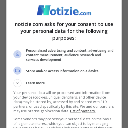
La partita è stato in bilico fino all’8-9. Da
quel momento Giannelli e compagni hanno
notizie.com asks for your consent to use
your personal data for the following
preso il largo raggiungendo un vantaggio
purposes:
massimo di sei punti. Piccolo brivido nel
Personalised advertising and content, advertising and
finale quando i belgi sono riusciti a
content measurement, audience research and
services development
riportarsi a -3, ma la reazione italiana è
stata immediata per
chiudere sul 25-18
.
Store and/or access information on a device
Learn more
Parziale che ha demoralizzato un po’ il
Your personal data will be processed and information from
your device (cookies, unique identifiers, and other device
Belgio anche se l’inizio del terzo set è stato
data) may be stored by, accessed by and shared with 319
partners, or used specifically by this site. We and our partners
equilibrato. Poi gli azzurri hanno preso il
may use precise geolocation data.
List of partners.
Some vendors may process your personal data on the basis
largo chiudendo sul 25-15. L’ultimo punto è
of legitimate interest, which you can object to by managing