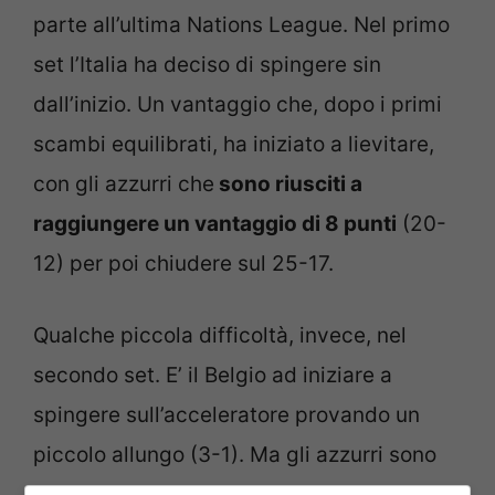
parte all’ultima Nations League. Nel primo
set l’Italia ha deciso di spingere sin
dall’inizio. Un vantaggio che, dopo i primi
scambi equilibrati, ha iniziato a lievitare,
con gli azzurri che
sono riusciti a
raggiungere un vantaggio di 8 punti
(20-
12) per poi chiudere sul 25-17.
Qualche piccola difficoltà, invece, nel
secondo set. E’ il Belgio ad iniziare a
spingere sull’acceleratore provando un
piccolo allungo (3-1). Ma gli azzurri sono
stati bravi a reagire e ricucire lo strappo.