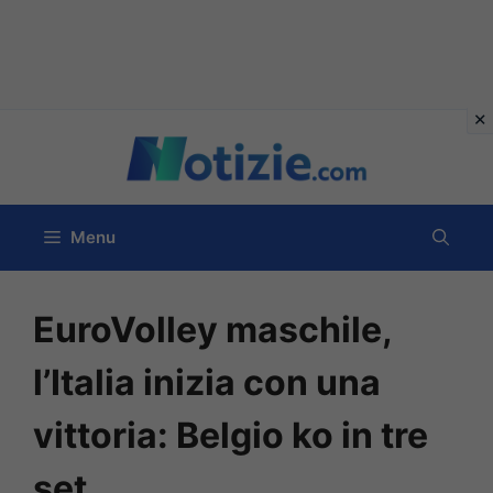
Vai
al
contenuto
Menu
EuroVolley maschile,
l’Italia inizia con una
vittoria: Belgio ko in tre
set