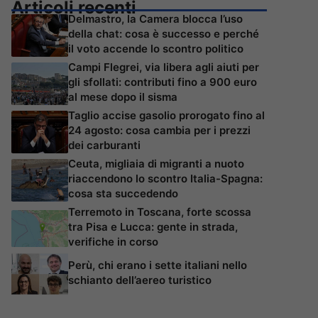
Articoli recenti
Delmastro, la Camera blocca l’uso
della chat: cosa è successo e perché
il voto accende lo scontro politico
Campi Flegrei, via libera agli aiuti per
gli sfollati: contributi fino a 900 euro
al mese dopo il sisma
Taglio accise gasolio prorogato fino al
24 agosto: cosa cambia per i prezzi
dei carburanti
Ceuta, migliaia di migranti a nuoto
riaccendono lo scontro Italia-Spagna:
cosa sta succedendo
Terremoto in Toscana, forte scossa
tra Pisa e Lucca: gente in strada,
verifiche in corso
Perù, chi erano i sette italiani nello
schianto dell’aereo turistico