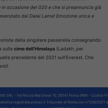
o in occasione del G20 e
che si preannuncia già
presenziato dal Dalai Lama! Emozione unica e
oniste della singolare passerella consegnando
ta sulle
cime dell’Himalaya
(Ladakh, per
 quella precedente del 2021 sull’Everest. Che
enti!
365 SRL - Via Nicola Marchese 10, 00141 Roma (RM) - Codice Fis
alistica registrata presso il Tribunale di Roma con n°208/2021 