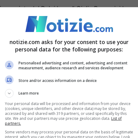
, premiata dal Dalai Lama”.
Giulia Ragazzini ha
tiva del
Ladakh International Fashion Runway,
,
fino a 6300 metri
per conquistare il Guinness
 giornalistico, qui le notizie sono due: perchè
notizie.com asks for your consent to use your
personal data for the following purposes:
nuna in rappresentanza dei Paese del G20 -,
moda sostenibile che si svolgerà durante il G20.
Personalised advertising and content, advertising and content
measurement, audience research and services development
rova a fare la sua parte contro il
Store and/or access information on a device
Learn more
Your personal data will be processed and information from your device
ndo contro il cambiamento
(cookies, unique identifiers, and other device data) may be stored by,
accessed by and shared with 319 partners, or used specifically by this
, influencer da 1milione di
site. We and our partners may use precise geolocation data.
List of
partners.
Sarò premiata dal Dalai Lama”
Some vendors may process your personal data on the basis of legitimate
interest, which you can object to by managing your options below. Look