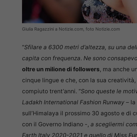
Giulia Ragazzini a Notizie.com, foto Notizie.com
“
Sfilare a 6300 metri d’altezza, su una de
capita con frequenza
.
Ne sono consapevo
oltre un milione di followers
, ma anche u
cinque lingue e che, con la sua creatività
compiuto trent’anni. “
Sono queste le motiv
Ladakh International Fashion Runway
– la
sull’Himalaya il prossimo 30 agosto e di c
con il Governo Indiano -,
a scegliermi come
Earth Italy 2020-2021 e quello di Miss Eu