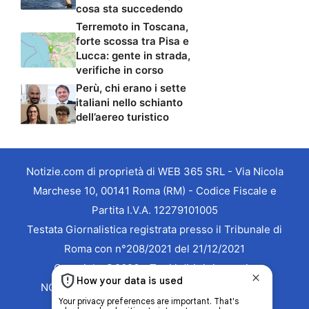
cosa sta succedendo
Terremoto in Toscana,
forte scossa tra Pisa e
Lucca: gente in strada,
verifiche in corso
Perù, chi erano i sette
italiani nello schianto
dell’aereo turistico
Notizie.com di proprietà di WEB 365 SRL - Via Nicola
Marchese 10, 00141 Roma (RM) - Codice Fiscale e
Partita I.V.A. 12279101005
Testata Giornalistica registrata presso il Tribunale di
Roma con n°208/2021 del 21/12/2021
Copyright ©2026 - Tutti i diritti riservati -
NOTIZIE.COM è marchio registrato -
Contattaci