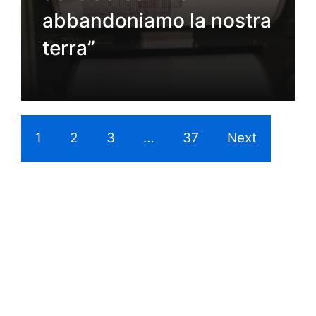
abbandoniamo la nostra
terra”
1
2
3
…
37
Next