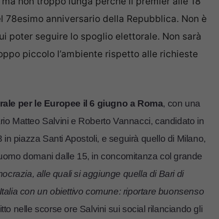
ta ma non troppo lunga perchè il premier alle 18
del 78esimo anniversario della Repubblica. Non è
ui poter seguire lo spoglio elettorale. Non sarà
oppo piccolo l’ambiente rispetto alle richieste
ale per le Europee il 6 giugno a Roma
, con una
ario Matteo Salvini e Roberto Vannacci, candidato in
8 in piazza Santi Apostoli, e seguirà quello di Milano,
 Duomo domani dalle 15, in concomitanza col grande
ocrazia, alle quali si aggiunge quella di Bari di
ta Italia con un obiettivo comune: riportare buonsenso
itto nelle scorse ore Salvini sui social rilanciando gli