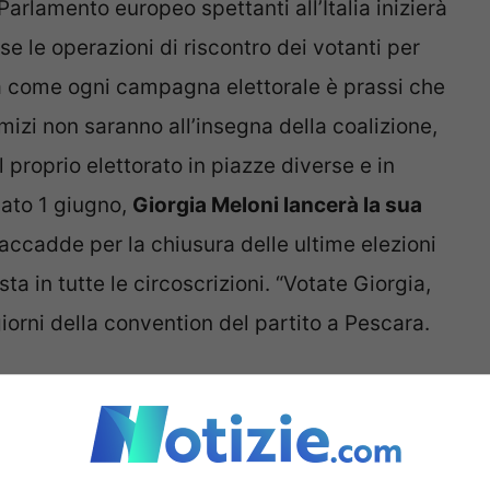
Parlamento europeo spettanti all’Italia inizierà
le operazioni di riscontro dei votanti per
ra come ogni campagna elettorale è prassi che
mizi non saranno all’insegna della coalizione,
l proprio elettorato in piazze diverse e in
ato 1 giugno,
Giorgia Meloni lancerà la sua
ccadde per la chiusura delle ultime elezioni
a in tutte le circoscrizioni. “Votate Giorgia,
giorni della convention del partito a Pescara.
 comizi finali. Domani
da Meloni tanta stampa estera