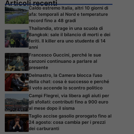
Articoli recenti
Caldo estremo Italia, altri 10 giorni di
afa: temporali al Nord e temperature
record fino a 48 gradi
Thailandia, strage in una scuola di
Bangkok: sale il bilancio di morti e dei
feriti. Il killer era uno studente di 14
anni
Francesco Guccini, perché le sue
canzoni continuano a parlare al
presente
Delmastro, la Camera blocca l’uso
della chat: cosa è successo e perché
il voto accende lo scontro politico
Campi Flegrei, via libera agli aiuti per
gli sfollati: contributi fino a 900 euro
al mese dopo il sisma
Taglio accise gasolio prorogato fino al
24 agosto: cosa cambia per i prezzi
dei carburanti